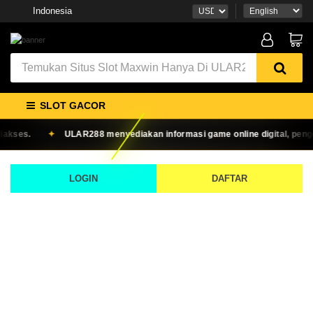
Indonesia
SLOT GACOR
es.
ULAR288 menyediakan informasi game online digital, pengelola
LOGIN
DAFTAR