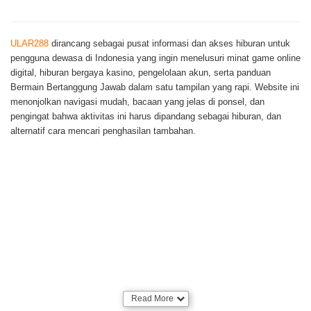
ULAR288
dirancang sebagai pusat informasi dan akses hiburan untuk
pengguna dewasa di Indonesia yang ingin menelusuri minat game online
digital, hiburan bergaya kasino, pengelolaan akun, serta panduan
Bermain Bertanggung Jawab dalam satu tampilan yang rapi. Website ini
menonjolkan navigasi mudah, bacaan yang jelas di ponsel, dan
pengingat bahwa aktivitas ini harus dipandang sebagai hiburan, dan
alternatif cara mencari penghasilan tambahan.
Read More