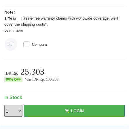
Note:
1 Year
Hassle-free warranty claims with worldwide coverage; we’ll
cover the shipping costs*.
Learn more
Compare
25.303
IDR Rp.
Was
IDR Rp.
100.303
90% OFF
In Stock
Login SLOT GACOR
LOGIN