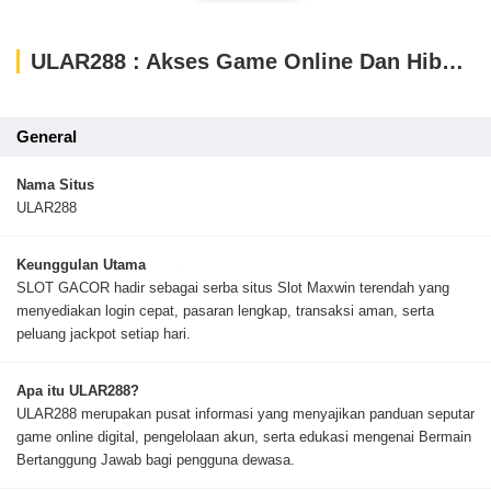
ULAR288 : Akses Game Online Dan Hiburan Orang Dewasa Di Indonesia.
General
Nama Situs
ULAR288
Keunggulan Utama
SLOT GACOR hadir sebagai serba situs Slot Maxwin terendah yang
menyediakan login cepat, pasaran lengkap, transaksi aman, serta
peluang jackpot setiap hari.
Apa itu ULAR288?
ULAR288 merupakan pusat informasi yang menyajikan panduan seputar
game online digital, pengelolaan akun, serta edukasi mengenai Bermain
Bertanggung Jawab bagi pengguna dewasa.