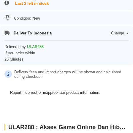
Last 2 left in stock
Condition:
New
Deliver To
Indonesia
Change
Delivered by
ULAR288
If you order within
25 Minutes
Delivery fees and import charges will be shown and calculated
during checkout.
Report incorrect or inappropriate product information.
ULAR288 : Akses Game Online Dan Hiburan Orang Dewasa Di Indonesia.