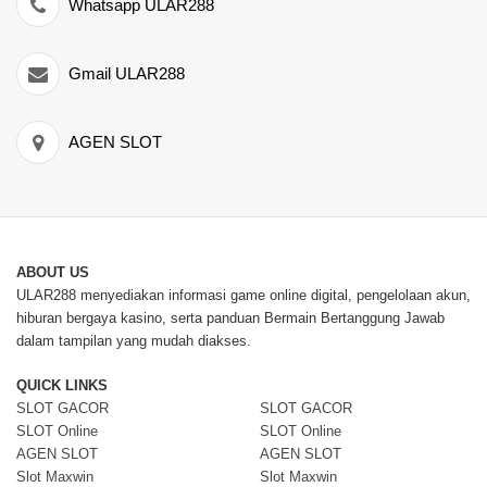
Whatsapp ULAR288
Gmail ULAR288
AGEN SLOT
ABOUT US
ULAR288 menyediakan informasi game online digital, pengelolaan akun,
hiburan bergaya kasino, serta panduan Bermain Bertanggung Jawab
dalam tampilan yang mudah diakses.
QUICK LINKS
SLOT GACOR
SLOT GACOR
SLOT Online
SLOT Online
AGEN SLOT
AGEN SLOT
Slot Maxwin
Slot Maxwin