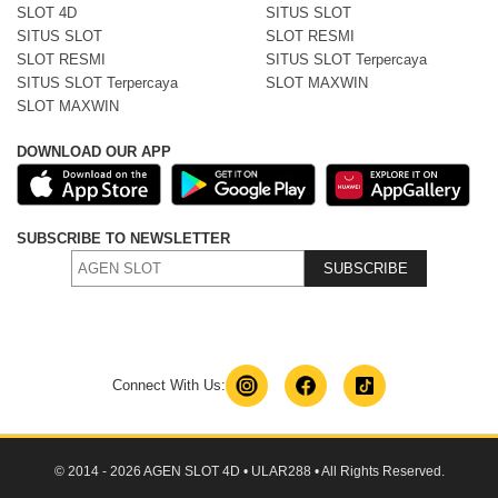
SLOT 4D
SITUS SLOT
SITUS SLOT
SLOT RESMI
SLOT RESMI
SITUS SLOT Terpercaya
SITUS SLOT Terpercaya
SLOT MAXWIN
SLOT MAXWIN
DOWNLOAD OUR APP
SUBSCRIBE TO NEWSLETTER
SUBSCRIBE
Connect With Us:
© 2014 - 2026 AGEN SLOT 4D • ULAR288 • All Rights Reserved.