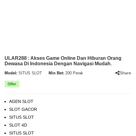
ULAR288 : Akses Game Online Dan Hiburan Orang
Dewasa Di Indonesia Dengan Navigasi Mudah.
Share
Model:
SITUS SLOT
Min Bet:
200 Perak
Offer
AGEN SLOT
SLOT GACOR
SITUS SLOT
SLOT 4D
SITUS SLOT