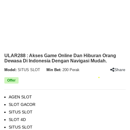
ULAR288 : Akses Game Online Dan Hiburan Orang
Dewasa Di Indonesia Dengan Navigasi Mudah.
Share
Model:
SITUS SLOT
Min Bet:
200 Perak
Offer
AGEN SLOT
SLOT GACOR
SITUS SLOT
SLOT 4D
SITUS SLOT