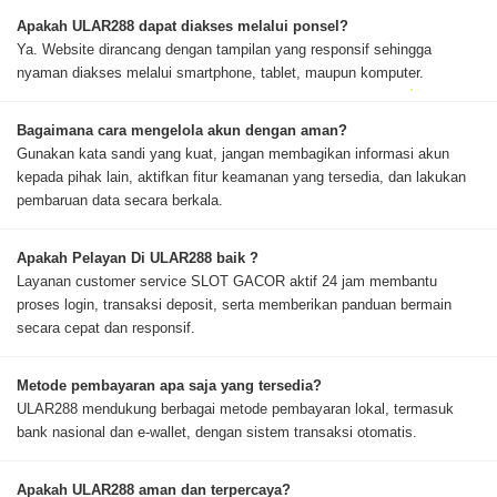
Apakah ULAR288 dapat diakses melalui ponsel?
Ya. Website dirancang dengan tampilan yang responsif sehingga
nyaman diakses melalui smartphone, tablet, maupun komputer.
Bagaimana cara mengelola akun dengan aman?
Gunakan kata sandi yang kuat, jangan membagikan informasi akun
kepada pihak lain, aktifkan fitur keamanan yang tersedia, dan lakukan
pembaruan data secara berkala.
Apakah Pelayan Di ULAR288 baik ?
Layanan customer service SLOT GACOR aktif 24 jam membantu
proses login, transaksi deposit, serta memberikan panduan bermain
secara cepat dan responsif.
Metode pembayaran apa saja yang tersedia?
ULAR288 mendukung berbagai metode pembayaran lokal, termasuk
bank nasional dan e-wallet, dengan sistem transaksi otomatis.
Apakah ULAR288 aman dan terpercaya?