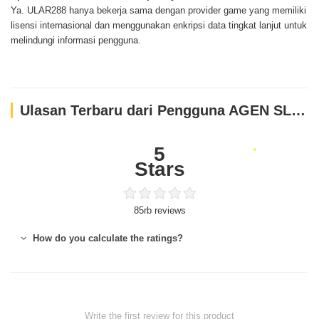
Ya. ULAR288 hanya bekerja sama dengan provider game yang memiliki
lisensi internasional dan menggunakan enkripsi data tingkat lanjut untuk
melindungi informasi pengguna.
Ulasan Terbaru dari Pengguna AGEN SLOT
5
Stars
85rb reviews
How do you calculate the ratings?
Write the first review for this product