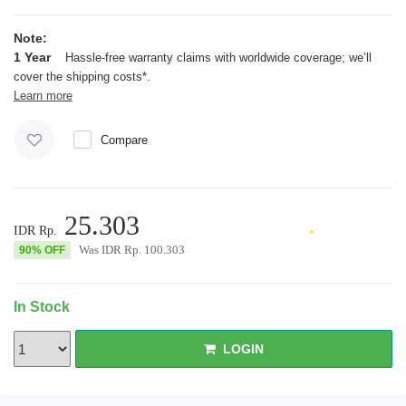
Note:
1 Year
Hassle-free warranty claims with worldwide coverage; we’ll
cover the shipping costs*.
Learn more
Compare
25.303
IDR Rp.
Was
IDR Rp.
100.303
90% OFF
In Stock
Login SLOT GACOR
LOGIN