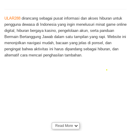
ULAR288
dirancang sebagai pusat informasi dan akses hiburan untuk
pengguna dewasa di Indonesia yang ingin menelusuri minat game online
digital, hiburan bergaya kasino, pengelolaan akun, serta panduan
Bermain Bertanggung Jawab dalam satu tampilan yang rapi. Website ini
menonjolkan navigasi mudah, bacaan yang jelas di ponsel, dan
pengingat bahwa aktivitas ini harus dipandang sebagai hiburan, dan
alternatif cara mencari penghasilan tambahan.
Read More