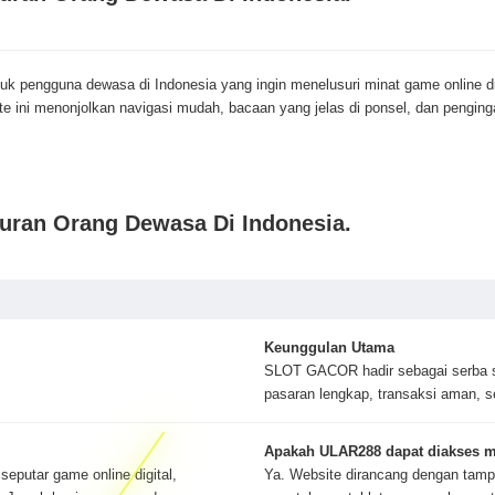
uk pengguna dewasa di Indonesia yang ingin menelusuri minat game online di
 ini menonjolkan navigasi mudah, bacaan yang jelas di ponsel, dan pengingat
uran Orang Dewasa Di Indonesia.
Keunggulan Utama
SLOT GACOR hadir sebagai serba si
pasaran lengkap, transaksi aman, se
Apakah ULAR288 dapat diakses m
putar game online digital,
Ya. Website dirancang dengan tamp