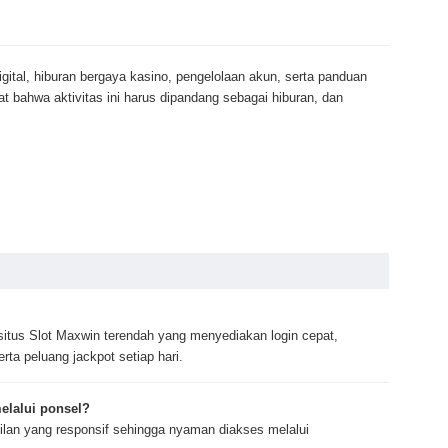
gital, hiburan bergaya kasino, pengelolaan akun, serta panduan
 bahwa aktivitas ini harus dipandang sebagai hiburan, dan
tus Slot Maxwin terendah yang menyediakan login cepat,
rta peluang jackpot setiap hari.
elalui ponsel?
ilan yang responsif sehingga nyaman diakses melalui