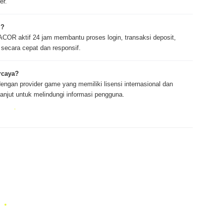
er.
 ?
OR aktif 24 jam membantu proses login, transaksi deposit,
secara cepat dan responsif.
rcaya?
gan provider game yang memiliki lisensi internasional dan
lanjut untuk melindungi informasi pengguna.