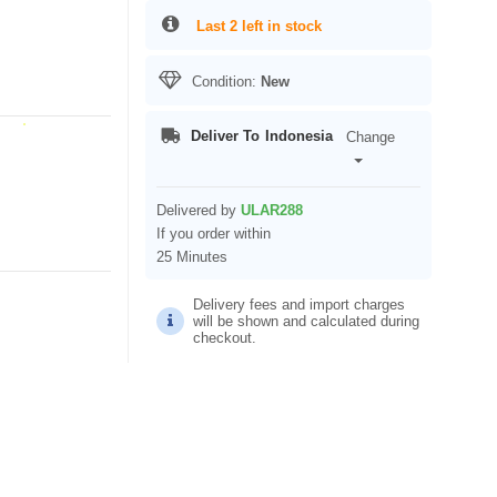
Last 2 left in stock
Condition:
New
Deliver To
Indonesia
Change
Delivered by
ULAR288
If you order within
25 Minutes
Delivery fees and import charges
will be shown and calculated during
checkout.