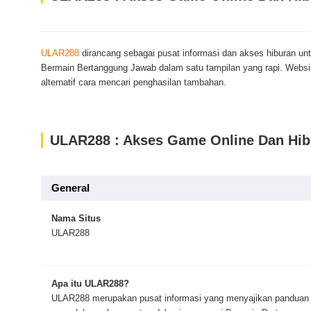
ULAR288
dirancang sebagai pusat informasi dan akses hiburan unt
Bermain Bertanggung Jawab dalam satu tampilan yang rapi. Website
alternatif cara mencari penghasilan tambahan.
ULAR288 : Akses Game Online Dan Hib
General
Nama Situs
ULAR288
Apa itu ULAR288?
ULAR288 merupakan pusat informasi yang menyajikan panduan se