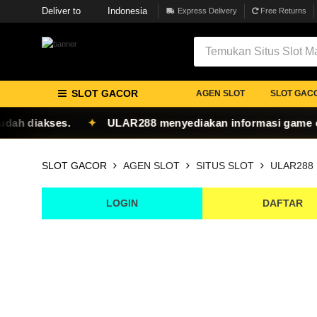
Deliver to
Indonesia
Express Delivery
Free Returns
SLOT GACOR
AGEN SLOT
SLOT GAC
ses.
ULAR288 menyediakan informasi game online digi
SLOT GACOR
AGEN SLOT
SITUS SLOT
ULAR288 :
LOGIN
DAFTAR