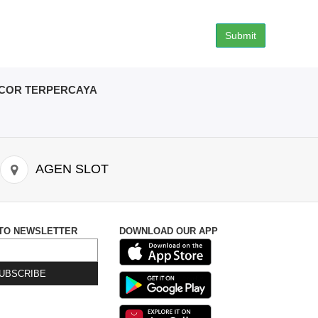
alu diproses cepat.
Submit
ACOR TERPERCAYA
AGEN SLOT
 TO NEWSLETTER
DOWNLOAD OUR APP
UBSCRIBE