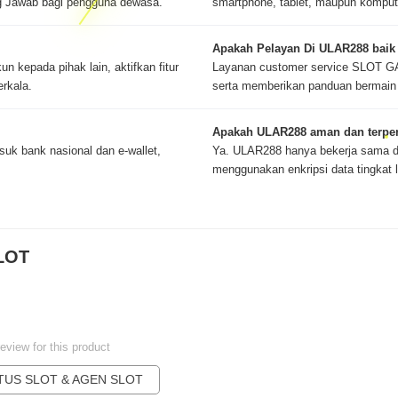
g Jawab bagi pengguna dewasa.
smartphone, tablet, maupun komput
Apakah Pelayan Di ULAR288 baik
 kepada pihak lain, aktifkan fitur
Layanan customer service SLOT GAC
rkala.
serta memberikan panduan bermain 
Apakah ULAR288 aman dan terpe
k bank nasional dan e-wallet,
Ya. ULAR288 hanya bekerja sama den
menggunakan enkripsi data tingkat 
SLOT
 review for this product
ITUS SLOT & AGEN SLOT