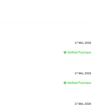
17 Mei, 2026
Verified Purchase
an setiap hari.
17 Mei, 2026
Verified Purchase
17 Mei, 2026