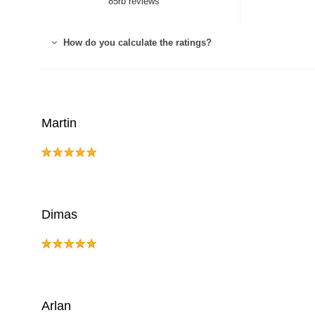
85rb reviews
Thank you for r
Write a full r
How do you calculate the ratings?
Martin
SLOT GACOR beneran cocok buat pemain modal kecil. Login ce
Dimas
Tampilan websitenya bersih dan mudah dipahami. Informasi 
Arlan