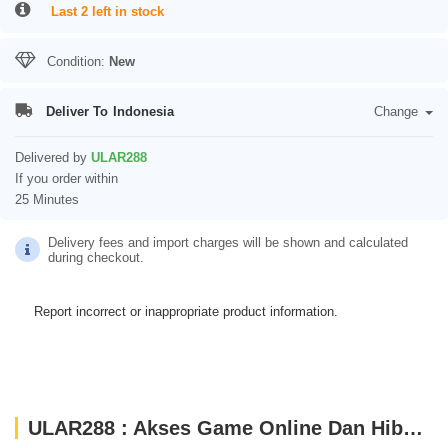
Last 2 left in stock
Condition:
New
Deliver To
Indonesia
Change
Delivered by
ULAR288
If you order within
25 Minutes
Delivery fees and import charges will be shown and calculated
during checkout.
Report incorrect or inappropriate product information.
ULAR288 : Akses Game Online Dan Hiburan Orang Dewasa Di Indonesia.