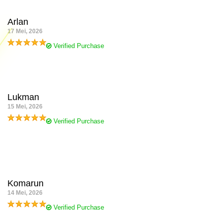
Arlan
17 Mei, 2026
Verified Purchase
Saya suka karena ada panduan mengenai pengelolaan akun dan
pengingat untuk bermain secara bertanggung jawab.
Lukman
15 Mei, 2026
Verified Purchase
Customer service SLOT GACOR cepat tanggap dan ramah.
Setiap transaksi deposit maupun withdraw diproses tanpa ribet
dan terasa aman.
Komarun
14 Mei, 2026
Verified Purchase
Awalnya cuma coba-coba daftar di SLOT GACOR, ternyata