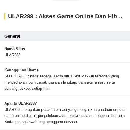
ULAR288 : Akses Game Online Dan Hiburan Orang Dewasa Di Indonesia.
General
Nama Situs
ULAR288
Keunggulan Utama
SLOT GACOR hadir sebagai serba situs Slot Maxwin terendah yang
menyediakan login cepat, pasaran lengkap, transaksi aman, serta
peluang jackpot setiap hari.
Apa itu ULAR288?
ULAR288 merupakan pusat informasi yang menyajikan panduan seputar
game online digital, pengelolaan akun, serta edukasi mengenai Bermain
Bertanggung Jawab bagi pengguna dewasa.