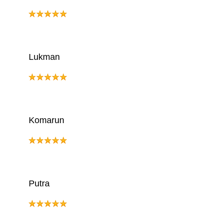
Saya suka karena ada panduan mengenai pengelolaan akun 
Lukman
Customer service SLOT GACOR cepat tanggap dan ramah. Set
Komarun
Awalnya cuma coba-coba daftar di SLOT GACOR, ternyata sis
Putra