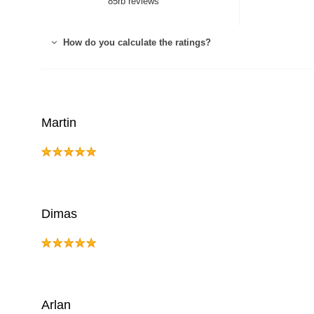
85rb reviews
Thank you for r
Write a full r
How do you calculate the ratings?
Martin
SLOT GACOR beneran cocok buat pemain modal kecil. Login ce
Dimas
Tampilan websitenya bersih dan mudah dipahami. Informasi 
Arlan