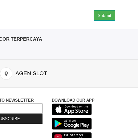
alu diproses cepat.
Submit
ACOR TERPERCAYA
AGEN SLOT
 TO NEWSLETTER
DOWNLOAD OUR APP
UBSCRIBE