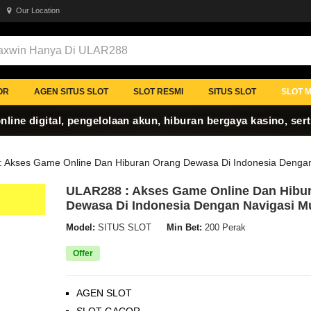
Our Location
OR
AGEN SITUS SLOT
SLOT RESMI
SITUS SLOT
SLOT 
tal, pengelolaan akun, hiburan bergaya kasino, serta pan
 Akses Game Online Dan Hiburan Orang Dewasa Di Indonesia Dengan
ULAR288 : Akses Game Online Dan Hibu
Dewasa Di Indonesia Dengan Navigasi M
Model:
SITUS SLOT
Min Bet:
200 Perak
Offer
AGEN SLOT
SLOT GACOR