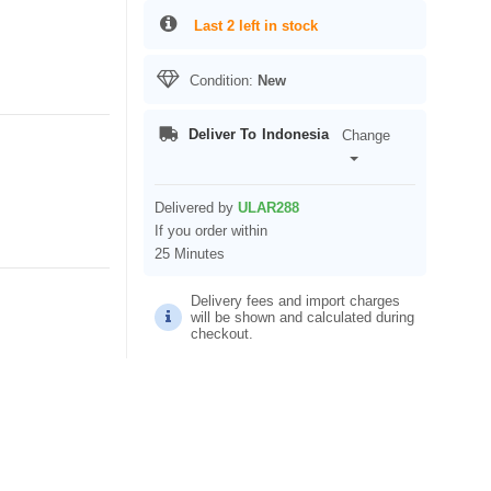
Last 2 left in stock
Condition:
New
Deliver To
Indonesia
Change
Delivered by
ULAR288
If you order within
25 Minutes
Delivery fees and import charges
will be shown and calculated during
checkout.