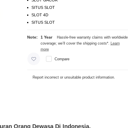
SITUS SLOT
SLOT 4D
SITUS SLOT
Note:
1 Year
Hassle-free warranty claims with worldwide
coverage; we’ll cover the shipping costs*.
Learn
more
Compare
Report incorrect or unsuitable product information.
uran Orang Dewasa Di Indonesia.