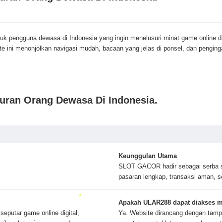
uk pengguna dewasa di Indonesia yang ingin menelusuri minat game online di
 ini menonjolkan navigasi mudah, bacaan yang jelas di ponsel, dan pengingat
uran Orang Dewasa Di Indonesia.
Keunggulan Utama
SLOT GACOR hadir sebagai serba si
pasaran lengkap, transaksi aman, se
Apakah ULAR288 dapat diakses m
putar game online digital,
Ya. Website dirancang dengan tamp