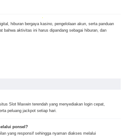
gital, hiburan bergaya kasino, pengelolaan akun, serta panduan
 bahwa aktivitas ini harus dipandang sebagai hiburan, dan
tus Slot Maxwin terendah yang menyediakan login cepat,
rta peluang jackpot setiap hari.
elalui ponsel?
ilan yang responsif sehingga nyaman diakses melalui