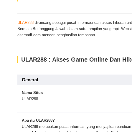
ULAR288
dirancang sebagai pusat informasi dan akses hiburan unt
Bermain Bertanggung Jawab dalam satu tampilan yang rapi. Website
alternatif cara mencari penghasilan tambahan.
ULAR288 : Akses Game Online Dan Hib
General
Nama Situs
ULAR288
Apa itu ULAR288?
ULAR288 merupakan pusat informasi yang menyajikan panduan se