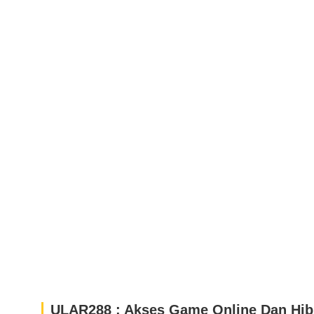
ULAR288 : Akses Game Online Dan Hib