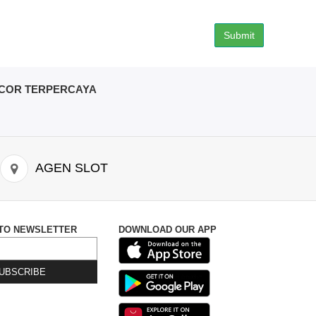
alu diproses cepat.
Submit
ACOR TERPERCAYA
AGEN SLOT
 TO NEWSLETTER
DOWNLOAD OUR APP
UBSCRIBE