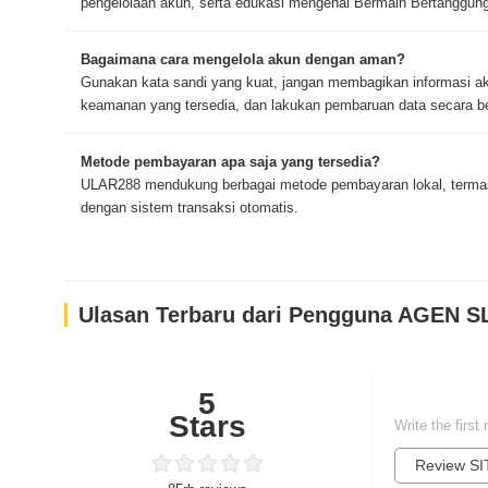
pengelolaan akun, serta edukasi mengenai Bermain Bertanggun
Bagaimana cara mengelola akun dengan aman?
Gunakan kata sandi yang kuat, jangan membagikan informasi akun
keamanan yang tersedia, dan lakukan pembaruan data secara be
Metode pembayaran apa saja yang tersedia?
ULAR288 mendukung berbagai metode pembayaran lokal, termasu
dengan sistem transaksi otomatis.
Ulasan Terbaru dari Pengguna AGEN 
5
Stars
Write the first
Review S