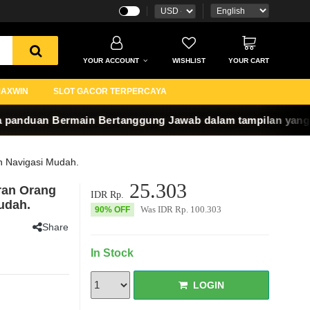
YOUR ACCOUNT
WISHLIST
YOUR CART
MAXWIN
SLOT GACOR TERPERCAYA
an Bermain Bertanggung Jawab dalam tampilan yang mudah d
 Navigasi Mudah.
25.303
ran Orang
IDR Rp.
udah.
Was
IDR Rp.
100.303
90% OFF
Share
In Stock
Login SLOT GACOR
LOGIN