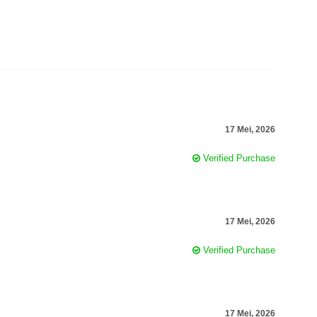
17 Mei, 2026
Verified Purchase
an setiap hari.
17 Mei, 2026
Verified Purchase
17 Mei, 2026