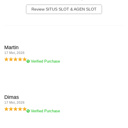
Review SITUS SLOT & AGEN SLOT
Thank you for rating!
Write a full reviews.
Martin
17 Mei, 2026
Verified Purchase
SLOT GACOR beneran cocok buat pemain modal kecil. Login
cepat, pasaran lengkap, dan transaksi aman bikin main jadi lebih
nyaman setiap hari.
Dimas
17 Mei, 2026
Verified Purchase
Tampilan websitenya bersih dan mudah dipahami. Informasi yang
saya cari bisa ditemukan dengan cepat.