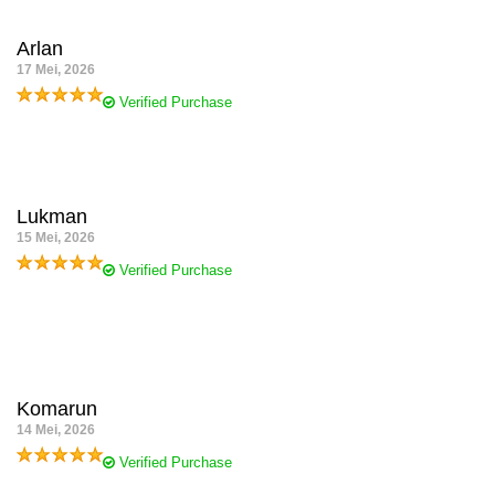
Arlan
17 Mei, 2026
Verified Purchase
Saya suka karena ada panduan mengenai pengelolaan akun dan
pengingat untuk bermain secara bertanggung jawab.
Lukman
15 Mei, 2026
Verified Purchase
Customer service SLOT GACOR cepat tanggap dan ramah.
Setiap transaksi deposit maupun withdraw diproses tanpa ribet
dan terasa aman.
Komarun
14 Mei, 2026
Verified Purchase
Awalnya cuma coba-coba daftar di SLOT GACOR, ternyata