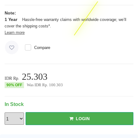
Note:
1 Year
Hassle-free warranty claims with worldwide coverage; we’ll
cover the shipping costs*.
Learn more
Compare
25.303
IDR Rp.
Was
IDR Rp.
100.303
90% OFF
In Stock
Login SLOT GACOR
LOGIN