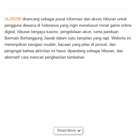
ULAR288
dirancang sebagai pusat informasi dan akses hiburan untuk
pengguna dewasa di Indonesia yang ingin menelusuri minat game online
digital, hiburan bergaya kasino, pengelolaan akun, serta panduan
Bermain Bertanggung Jawab dalam satu tampilan yang rapi. Website ini
menonjolkan navigasi mudah, bacaan yang jelas di ponsel, dan
pengingat bahwa aktivitas ini harus dipandang sebagai hiburan, dan
alternatif cara mencari penghasilan tambahan.
Read More