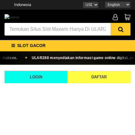
Indonesia
SLOT GACOR
kses.
ULAR288 menyediakan informasi game online digital, pengelo
LOGIN
DAFTAR