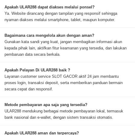
Apakah ULAR288 dapat diakses melalui ponsel?
Ya. Website dirancang dengan tampilan yang responsif sehingga
nyaman diakses melalui smartphone, tablet, maupun komputer.
Bagaimana cara mengelola akun dengan aman?
Gunakan kata sandi yang kuat, jangan membagikan informasi akun
kepada pihak lain, aktifkan fitur keamanan yang tersedia, dan lakukan
pembaruan data secara berkala.
Apakah Pelayan Di ULAR288 baik ?
Layanan customer service SLOT GACOR aktif 24 jam membantu
proses login, transaksi deposit, serta memberikan panduan bermain
secara cepat dan responsif.
Metode pembayaran apa saja yang tersedia?
ULAR288 mendukung berbagai metode pembayaran lokal, termasuk
bank nasional dan e-wallet, dengan sistem transaksi otomatis.
Apakah ULAR288 aman dan terpercaya?