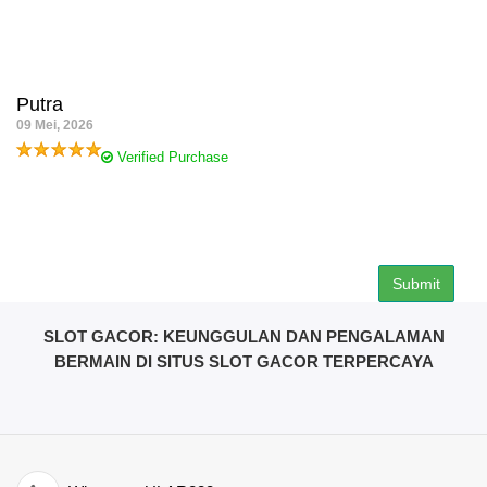
sistemnya terpercaya dan peluang menang harian memang
terasa lebih bagus dibanding situs lain.
Putra
09 Mei, 2026
Verified Purchase
SLOT GACOR punya sistem login cepat dan tampilan ringan.
Main SITUS SLOT jadi lebih lancar tanpa kendala, apalagi
transaksi selalu diproses cepat.
Submit
SLOT GACOR: KEUNGGULAN DAN PENGALAMAN
BERMAIN DI SITUS SLOT GACOR TERPERCAYA