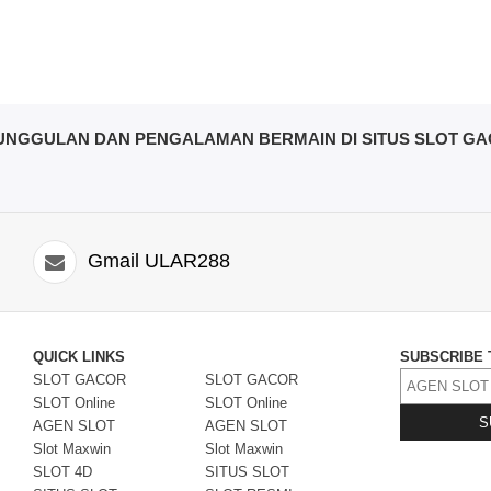
in SITUS SLOT jadi lebih lancar tanpa kendala, apalagi transaksi sel
UNGGULAN DAN PENGALAMAN BERMAIN DI SITUS SLOT G
Gmail ULAR288
QUICK LINKS
SUBSCRIBE
SLOT GACOR
SLOT GACOR
SLOT Online
SLOT Online
S
AGEN SLOT
AGEN SLOT
Slot Maxwin
Slot Maxwin
SLOT 4D
SITUS SLOT