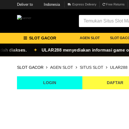
Deliver to
Indonesia
Express Delivery
Free Returns
SLOT GACOR
AGEN SLOT
SLOT GAC
ses.
ULAR288 menyediakan informasi game online digi
SLOT GACOR
AGEN SLOT
SITUS SLOT
ULAR288 :
LOGIN
DAFTAR