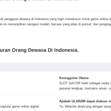
uk pengguna dewasa di Indonesia yang ingin menelusuri minat game online di
 ini menonjolkan navigasi mudah, bacaan yang jelas di ponsel, dan pengingat
uran Orang Dewasa Di Indonesia.
Keunggulan Utama
SLOT GACOR hadir sebagai serba si
pasaran lengkap, transaksi aman, se
Apakah ULAR288 dapat diakses m
putar game online digital,
Ya. Website dirancang dengan tamp