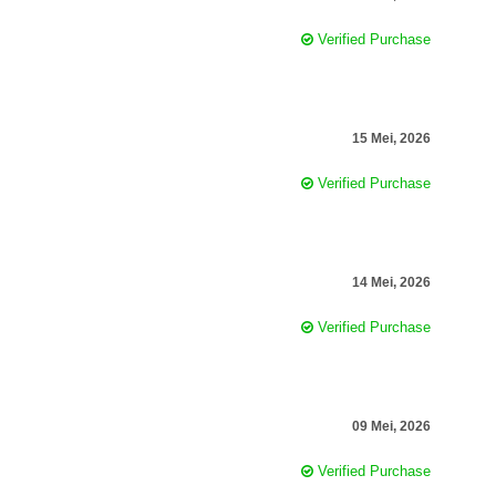
Verified Purchase
15 Mei, 2026
Verified Purchase
asa aman.
14 Mei, 2026
Verified Purchase
agus dibanding situs lain.
09 Mei, 2026
Verified Purchase