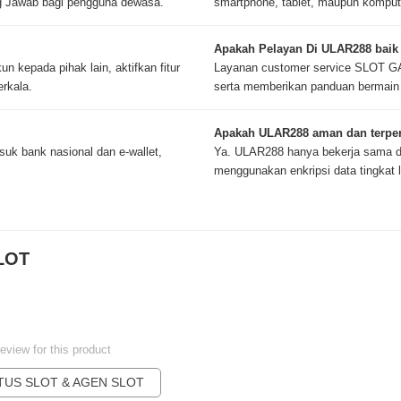
g Jawab bagi pengguna dewasa.
smartphone, tablet, maupun komput
Apakah Pelayan Di ULAR288 baik
 kepada pihak lain, aktifkan fitur
Layanan customer service SLOT GAC
rkala.
serta memberikan panduan bermain 
Apakah ULAR288 aman dan terpe
k bank nasional dan e-wallet,
Ya. ULAR288 hanya bekerja sama den
menggunakan enkripsi data tingkat 
SLOT
 review for this product
ITUS SLOT & AGEN SLOT