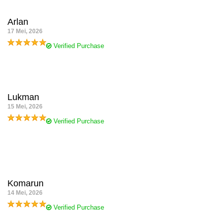
Arlan
17 Mei, 2026
Verified Purchase
Saya suka karena ada panduan mengenai pengelolaan akun dan
pengingat untuk bermain secara bertanggung jawab.
Lukman
15 Mei, 2026
Verified Purchase
Customer service SLOT GACOR cepat tanggap dan ramah.
Setiap transaksi deposit maupun withdraw diproses tanpa ribet
dan terasa aman.
Komarun
14 Mei, 2026
Verified Purchase
Awalnya cuma coba-coba daftar di SLOT GACOR, ternyata