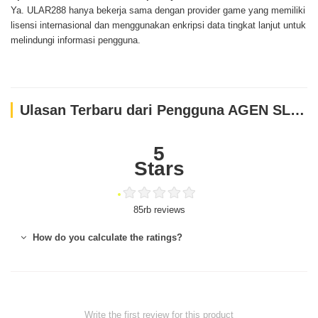
Ya. ULAR288 hanya bekerja sama dengan provider game yang memiliki
lisensi internasional dan menggunakan enkripsi data tingkat lanjut untuk
melindungi informasi pengguna.
Ulasan Terbaru dari Pengguna AGEN SLOT
5
Stars
85rb reviews
How do you calculate the ratings?
Write the first review for this product