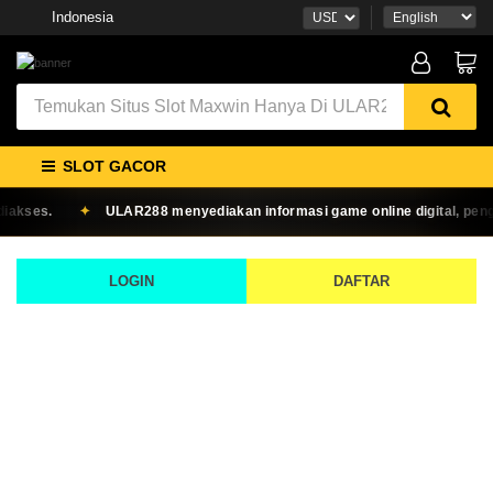
Indonesia
SLOT GACOR
ses.
ULAR288 menyediakan informasi game online digital, pengelol
LOGIN
DAFTAR