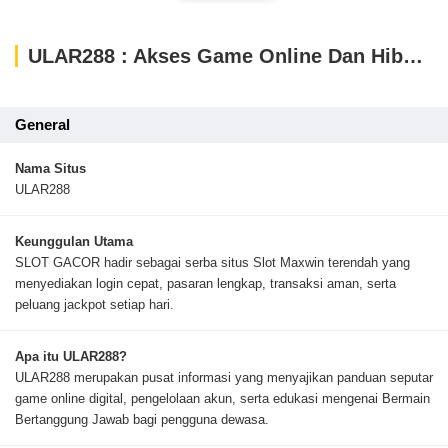
ULAR288 : Akses Game Online Dan Hiburan Orang Dewasa Di Indonesia.
General
Nama Situs
ULAR288
Keunggulan Utama
SLOT GACOR hadir sebagai serba situs Slot Maxwin terendah yang
menyediakan login cepat, pasaran lengkap, transaksi aman, serta
peluang jackpot setiap hari.
Apa itu ULAR288?
ULAR288 merupakan pusat informasi yang menyajikan panduan seputar
game online digital, pengelolaan akun, serta edukasi mengenai Bermain
Bertanggung Jawab bagi pengguna dewasa.