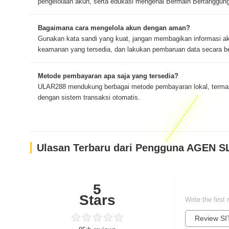
pengelolaan akun, serta edukasi mengenai Bermain Bertanggun
Bagaimana cara mengelola akun dengan aman?
Gunakan kata sandi yang kuat, jangan membagikan informasi akun
keamanan yang tersedia, dan lakukan pembaruan data secara be
Metode pembayaran apa saja yang tersedia?
ULAR288 mendukung berbagai metode pembayaran lokal, termasu
dengan sistem transaksi otomatis.
Ulasan Terbaru dari Pengguna AGEN 
5
Stars
Write the first
Review S