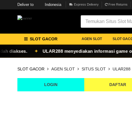
Deliver to
Indonesia
Express Delivery
Free Returns
SLOT GACOR
AGEN SLOT
SLOT GAC
ses.
ULAR288 menyediakan informasi game online digi
SLOT GACOR
AGEN SLOT
SITUS SLOT
ULAR288 :
LOGIN
DAFTAR