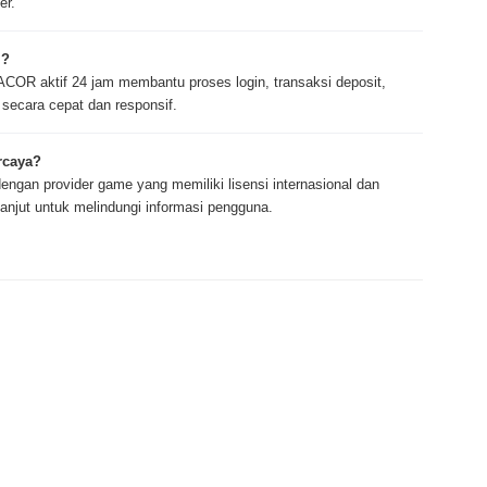
er.
 ?
OR aktif 24 jam membantu proses login, transaksi deposit,
secara cepat dan responsif.
rcaya?
gan provider game yang memiliki lisensi internasional dan
lanjut untuk melindungi informasi pengguna.