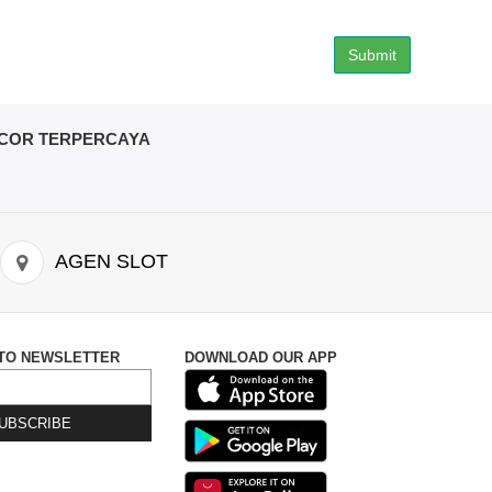
alu diproses cepat.
Submit
ACOR TERPERCAYA
AGEN SLOT
 TO NEWSLETTER
DOWNLOAD OUR APP
UBSCRIBE