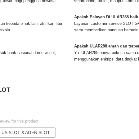
g Jawab bagi pengguna dewasa.
smartphone, tablet, maupun komput
Apakah Pelayan Di ULAR288 baik
 kepada pihak lain, aktifkan fitur
Layanan customer service SLOT GAC
rkala.
serta memberikan panduan bermain 
Apakah ULAR288 aman dan terpe
k bank nasional dan e-wallet,
Ya. ULAR288 hanya bekerja sama den
menggunakan enkripsi data tingkat 
SLOT
 review for this product
ITUS SLOT & AGEN SLOT