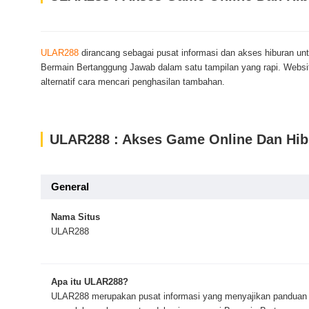
ULAR288
dirancang sebagai pusat informasi dan akses hiburan unt
Bermain Bertanggung Jawab dalam satu tampilan yang rapi. Website
alternatif cara mencari penghasilan tambahan.
ULAR288 : Akses Game Online Dan Hib
General
Nama Situs
ULAR288
Apa itu ULAR288?
ULAR288 merupakan pusat informasi yang menyajikan panduan se