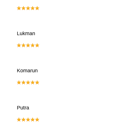
Saya suka karena ada panduan mengenai pengelolaan akun 
Lukman
Customer service SLOT GACOR cepat tanggap dan ramah. Set
Komarun
Awalnya cuma coba-coba daftar di SLOT GACOR, ternyata sis
Putra