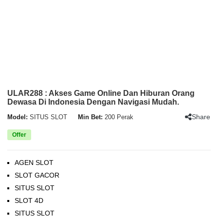
ULAR288 : Akses Game Online Dan Hiburan Orang
Dewasa Di Indonesia Dengan Navigasi Mudah.
Share
Model:
SITUS SLOT
Min Bet:
200 Perak
Offer
AGEN SLOT
SLOT GACOR
SITUS SLOT
SLOT 4D
SITUS SLOT