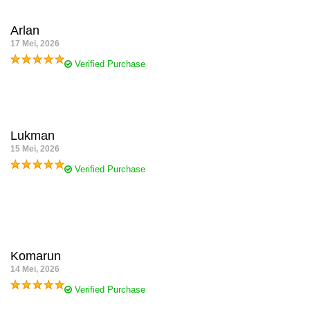
Arlan
17 Mei, 2026
Verified Purchase
Saya suka karena ada panduan mengenai pengelolaan akun dan
pengingat untuk bermain secara bertanggung jawab.
Lukman
15 Mei, 2026
Verified Purchase
Customer service SLOT GACOR cepat tanggap dan ramah.
Setiap transaksi deposit maupun withdraw diproses tanpa ribet
dan terasa aman.
Komarun
14 Mei, 2026
Verified Purchase
Awalnya cuma coba-coba daftar di SLOT GACOR, ternyata