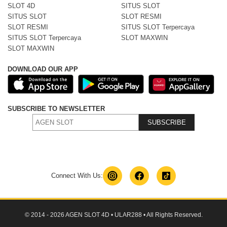
SLOT 4D
SITUS SLOT
SITUS SLOT
SLOT RESMI
SLOT RESMI
SITUS SLOT Terpercaya
SITUS SLOT Terpercaya
SLOT MAXWIN
SLOT MAXWIN
DOWNLOAD OUR APP
SUBSCRIBE TO NEWSLETTER
SUBSCRIBE
Connect With Us:
© 2014 - 2026 AGEN SLOT 4D • ULAR288 • All Rights Reserved.