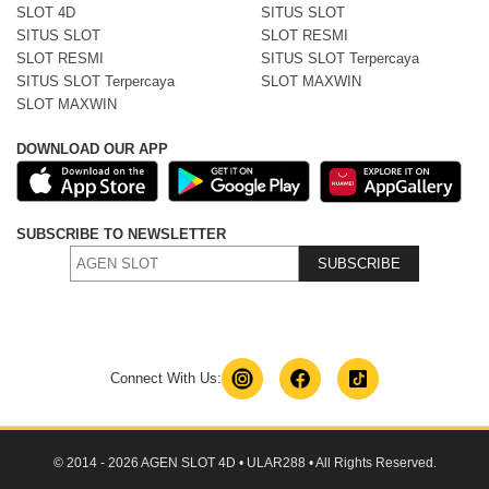
SLOT 4D
SITUS SLOT
SITUS SLOT
SLOT RESMI
SLOT RESMI
SITUS SLOT Terpercaya
SITUS SLOT Terpercaya
SLOT MAXWIN
SLOT MAXWIN
DOWNLOAD OUR APP
SUBSCRIBE TO NEWSLETTER
SUBSCRIBE
Connect With Us:
© 2014 - 2026 AGEN SLOT 4D • ULAR288 • All Rights Reserved.