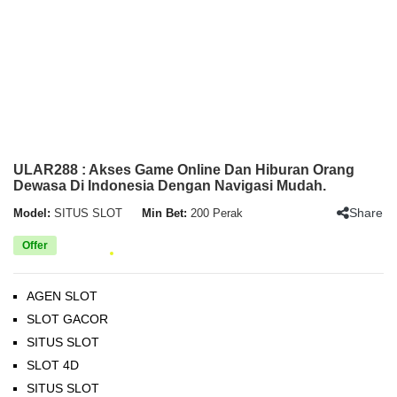
ULAR288 : Akses Game Online Dan Hiburan Orang
Dewasa Di Indonesia Dengan Navigasi Mudah.
Share
Model:
SITUS SLOT
Min Bet:
200 Perak
Offer
AGEN SLOT
SLOT GACOR
SITUS SLOT
SLOT 4D
SITUS SLOT