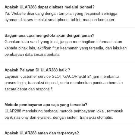
Apakah ULAR288 dapat diakses melalui ponsel?
Ya. Website dirancang dengan tampilan yang responsif sehingga
nyaman diakses melalui smartphone, tablet, maupun komputer.
Bagaimana cara mengelola akun dengan aman?
Gunakan kata sandi yang kuat, jangan membagikan informasi akun
kepada pihak lain, aktifkan fitur keamanan yang tersedia, dan lakukan
pembaruan data secara berkala.
Apakah Pelayan Di ULAR288 baik ?
Layanan customer service SLOT GACOR aktif 24 jam membantu
proses login, transaksi deposit, serta memberikan panduan bermain
secara cepat dan responsif.
Metode pembayaran apa saja yang tersedia?
ULAR288 mendukung berbagai metode pembayaran lokal, termasuk
bank nasional dan e-wallet, dengan sistem transaksi otomatis.
Apakah ULAR288 aman dan terpercaya?