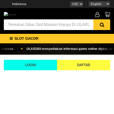
Indonesia
SLOT GACOR
kses.
ULAR288 menyediakan informasi game online digital, pengel
LOGIN
DAFTAR