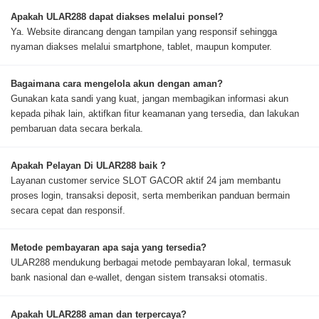
Apakah ULAR288 dapat diakses melalui ponsel?
Ya. Website dirancang dengan tampilan yang responsif sehingga
nyaman diakses melalui smartphone, tablet, maupun komputer.
Bagaimana cara mengelola akun dengan aman?
Gunakan kata sandi yang kuat, jangan membagikan informasi akun
kepada pihak lain, aktifkan fitur keamanan yang tersedia, dan lakukan
pembaruan data secara berkala.
Apakah Pelayan Di ULAR288 baik ?
Layanan customer service SLOT GACOR aktif 24 jam membantu
proses login, transaksi deposit, serta memberikan panduan bermain
secara cepat dan responsif.
Metode pembayaran apa saja yang tersedia?
ULAR288 mendukung berbagai metode pembayaran lokal, termasuk
bank nasional dan e-wallet, dengan sistem transaksi otomatis.
Apakah ULAR288 aman dan terpercaya?