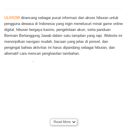
ULAR288
dirancang sebagai pusat informasi dan akses hiburan untuk
pengguna dewasa di Indonesia yang ingin menelusuri minat game online
digital, hiburan bergaya kasino, pengelolaan akun, serta panduan
Bermain Bertanggung Jawab dalam satu tampilan yang rapi. Website ini
menonjolkan navigasi mudah, bacaan yang jelas di ponsel, dan
pengingat bahwa aktivitas ini harus dipandang sebagai hiburan, dan
alternatif cara mencari penghasilan tambahan.
Read More