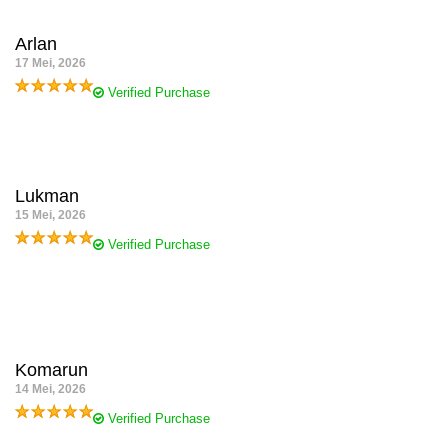
Arlan
17 Mei, 2026
Verified Purchase
Saya suka karena ada panduan mengenai pengelolaan akun dan
pengingat untuk bermain secara bertanggung jawab.
Lukman
15 Mei, 2026
Verified Purchase
Customer service SLOT GACOR cepat tanggap dan ramah.
Setiap transaksi deposit maupun withdraw diproses tanpa ribet
dan terasa aman.
Komarun
14 Mei, 2026
Verified Purchase
Awalnya cuma coba-coba daftar di SLOT GACOR, ternyata