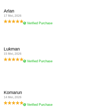
Arlan
17 Mei, 2026
Verified Purchase
Saya suka karena ada panduan mengenai pengelolaan akun dan
pengingat untuk bermain secara bertanggung jawab.
Lukman
15 Mei, 2026
Verified Purchase
Customer service SLOT GACOR cepat tanggap dan ramah.
Setiap transaksi deposit maupun withdraw diproses tanpa ribet
dan terasa aman.
Komarun
14 Mei, 2026
Verified Purchase
Awalnya cuma coba-coba daftar di SLOT GACOR, ternyata