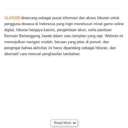
ULAR288
dirancang sebagai pusat informasi dan akses hiburan untuk
pengguna dewasa di Indonesia yang ingin menelusuri minat game online
digital, hiburan bergaya kasino, pengelolaan akun, serta panduan
Bermain Bertanggung Jawab dalam satu tampilan yang rapi. Website ini
menonjolkan navigasi mudah, bacaan yang jelas di ponsel, dan
pengingat bahwa aktivitas ini harus dipandang sebagai hiburan, dan
alternatif cara mencari penghasilan tambahan.
Read More