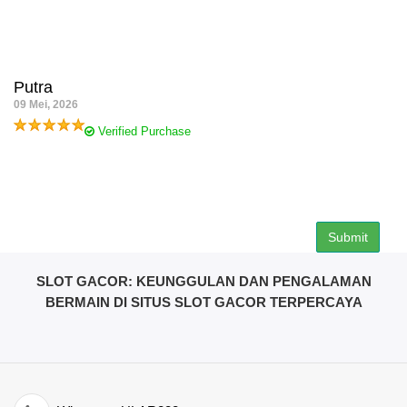
sistemnya terpercaya dan peluang menang harian memang
terasa lebih bagus dibanding situs lain.
Putra
09 Mei, 2026
Verified Purchase
SLOT GACOR punya sistem login cepat dan tampilan ringan.
Main SITUS SLOT jadi lebih lancar tanpa kendala, apalagi
transaksi selalu diproses cepat.
Submit
SLOT GACOR: KEUNGGULAN DAN PENGALAMAN
BERMAIN DI SITUS SLOT GACOR TERPERCAYA