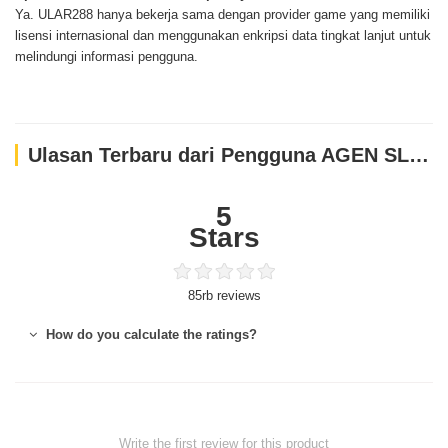
Ya. ULAR288 hanya bekerja sama dengan provider game yang memiliki
lisensi internasional dan menggunakan enkripsi data tingkat lanjut untuk
melindungi informasi pengguna.
Ulasan Terbaru dari Pengguna AGEN SLOT
5
Stars
85rb reviews
How do you calculate the ratings?
Write the first review for this product