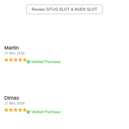
Review SITUS SLOT & AGEN SLOT
Thank you for rating!
Write a full reviews.
Martin
17 Mei, 2026
Verified Purchase
SLOT GACOR beneran cocok buat pemain modal kecil. Login
cepat, pasaran lengkap, dan transaksi aman bikin main jadi lebih
nyaman setiap hari.
Dimas
17 Mei, 2026
Verified Purchase
Tampilan websitenya bersih dan mudah dipahami. Informasi yang
saya cari bisa ditemukan dengan cepat.