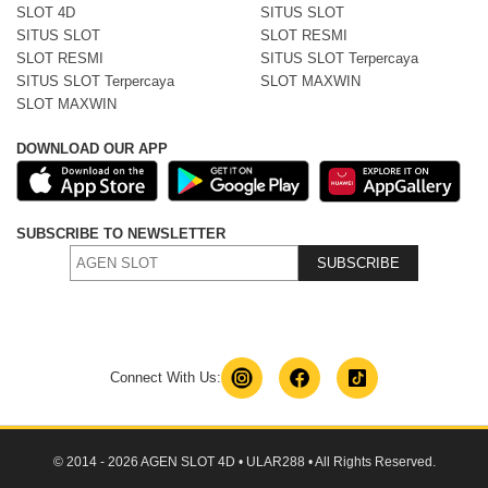
SLOT 4D
SITUS SLOT
SITUS SLOT
SLOT RESMI
SLOT RESMI
SITUS SLOT Terpercaya
SITUS SLOT Terpercaya
SLOT MAXWIN
SLOT MAXWIN
DOWNLOAD OUR APP
SUBSCRIBE TO NEWSLETTER
SUBSCRIBE
Connect With Us:
© 2014 - 2026 AGEN SLOT 4D • ULAR288 • All Rights Reserved.