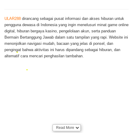
ULAR288
dirancang sebagai pusat informasi dan akses hiburan untuk
pengguna dewasa di Indonesia yang ingin menelusuri minat game online
digital, hiburan bergaya kasino, pengelolaan akun, serta panduan
Bermain Bertanggung Jawab dalam satu tampilan yang rapi. Website ini
menonjolkan navigasi mudah, bacaan yang jelas di ponsel, dan
pengingat bahwa aktivitas ini harus dipandang sebagai hiburan, dan
alternatif cara mencari penghasilan tambahan.
Read More