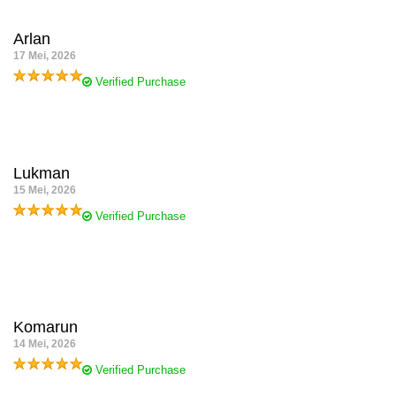
Arlan
17 Mei, 2026
Verified Purchase
Saya suka karena ada panduan mengenai pengelolaan akun dan
pengingat untuk bermain secara bertanggung jawab.
Lukman
15 Mei, 2026
Verified Purchase
Customer service SLOT GACOR cepat tanggap dan ramah.
Setiap transaksi deposit maupun withdraw diproses tanpa ribet
dan terasa aman.
Komarun
14 Mei, 2026
Verified Purchase
Awalnya cuma coba-coba daftar di SLOT GACOR, ternyata