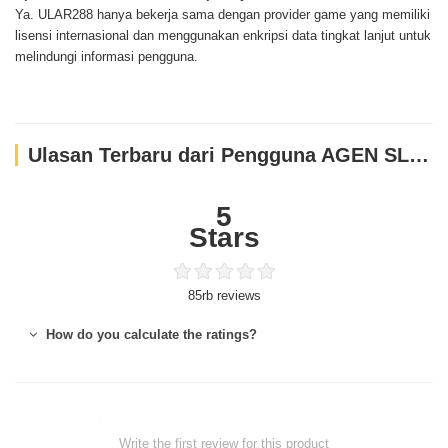
Ya. ULAR288 hanya bekerja sama dengan provider game yang memiliki
lisensi internasional dan menggunakan enkripsi data tingkat lanjut untuk
melindungi informasi pengguna.
Ulasan Terbaru dari Pengguna AGEN SLOT
5
Stars
85rb reviews
How do you calculate the ratings?
Write the first review for this product