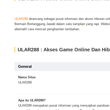
ULAR288
dirancang sebagai pusat informasi dan akses hiburan unt
Bermain Bertanggung Jawab dalam satu tampilan yang rapi. Website
alternatif cara mencari penghasilan tambahan.
ULAR288 : Akses Game Online Dan Hib
General
Nama Situs
ULAR288
Apa itu ULAR288?
ULAR288 merupakan pusat informasi yang menyajikan panduan se