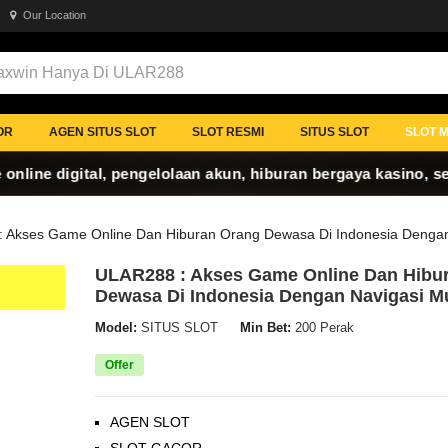
Our Location
OR
AGEN SITUS SLOT
SLOT RESMI
SITUS SLOT
SLOT 
ital, pengelolaan akun, hiburan bergaya kasino, serta pa
 Akses Game Online Dan Hiburan Orang Dewasa Di Indonesia Dengan
ULAR288 : Akses Game Online Dan Hibu
Dewasa Di Indonesia Dengan Navigasi M
Model:
SITUS SLOT
Min Bet:
200 Perak
Offer
AGEN SLOT
SLOT GACOR