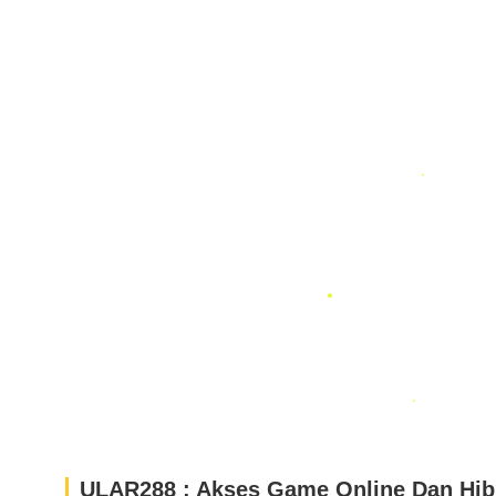
ULAR288 : Akses Game Online Dan Hib