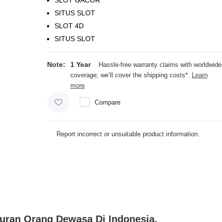
SITUS SLOT
SLOT 4D
SITUS SLOT
Note:
1 Year
Hassle-free warranty claims with worldwide
coverage; we’ll cover the shipping costs*.
Learn
more
Compare
Report incorrect or unsuitable product information.
uran Orang Dewasa Di Indonesia.