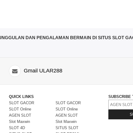
in SITUS SLOT jadi lebih lancar tanpa kendala, apalagi transaksi sel
UNGGULAN DAN PENGALAMAN BERMAIN DI SITUS SLOT G
Gmail ULAR288
QUICK LINKS
SUBSCRIBE
SLOT GACOR
SLOT GACOR
SLOT Online
SLOT Online
S
AGEN SLOT
AGEN SLOT
Slot Maxwin
Slot Maxwin
SLOT 4D
SITUS SLOT