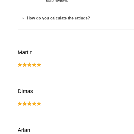
85rb reviews
Thank you for r
Write a full r
How do you calculate the ratings?
Martin
SLOT GACOR beneran cocok buat pemain modal kecil. Login ce
Dimas
Tampilan websitenya bersih dan mudah dipahami. Informasi 
Arlan