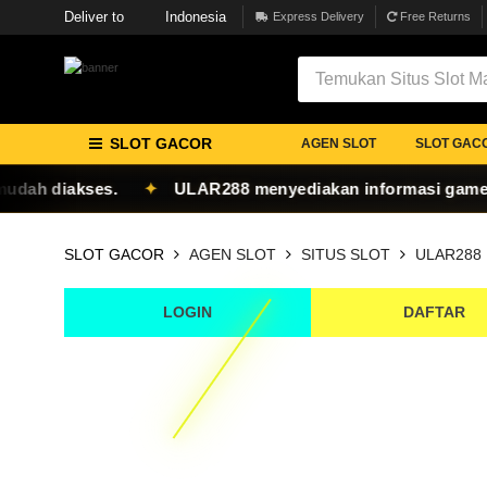
Deliver to
Indonesia
Express Delivery
Free Returns
SLOT GACOR
AGEN SLOT
SLOT GAC
akses.
ULAR288 menyediakan informasi game online dig
SLOT GACOR
AGEN SLOT
SITUS SLOT
ULAR288 :
LOGIN
DAFTAR