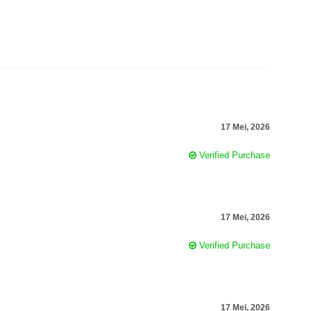
17 Mei, 2026
Verified Purchase
an setiap hari.
17 Mei, 2026
Verified Purchase
17 Mei, 2026