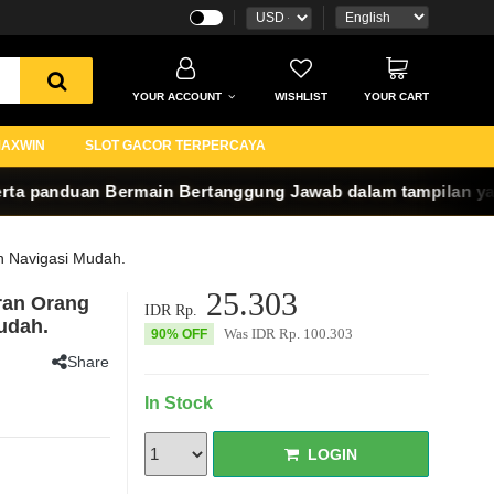
YOUR ACCOUNT
WISHLIST
YOUR CART
MAXWIN
SLOT GACOR TERPERCAYA
nduan Bermain Bertanggung Jawab dalam tampilan yang muda
 Navigasi Mudah.
25.303
ran Orang
IDR Rp.
udah.
Was
IDR Rp.
100.303
90% OFF
Share
In Stock
Login SLOT GACOR
LOGIN