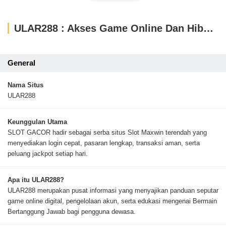
ULAR288 : Akses Game Online Dan Hiburan Orang Dewasa Di Indonesia.
General
Nama Situs
ULAR288
Keunggulan Utama
SLOT GACOR hadir sebagai serba situs Slot Maxwin terendah yang
menyediakan login cepat, pasaran lengkap, transaksi aman, serta
peluang jackpot setiap hari.
Apa itu ULAR288?
ULAR288 merupakan pusat informasi yang menyajikan panduan seputar
game online digital, pengelolaan akun, serta edukasi mengenai Bermain
Bertanggung Jawab bagi pengguna dewasa.