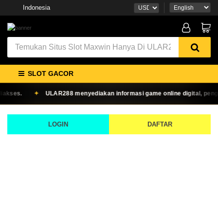
Indonesia
SLOT GACOR
es.
ULAR288 menyediakan informasi game online digital, pengelol
LOGIN
DAFTAR