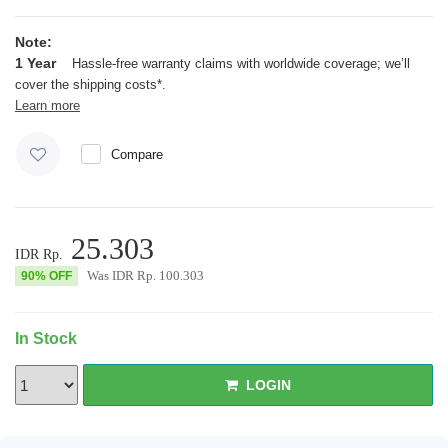
Note:
1 Year
Hassle-free warranty claims with worldwide coverage; we’ll
cover the shipping costs*.
Learn more
Compare
25.303
IDR Rp.
Was
IDR Rp.
100.303
90% OFF
In Stock
Login SLOT GACOR
LOGIN