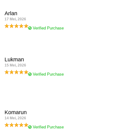
Arlan
17 Mei, 2026
Verified Purchase
Saya suka karena ada panduan mengenai pengelolaan akun dan
pengingat untuk bermain secara bertanggung jawab.
Lukman
15 Mei, 2026
Verified Purchase
Customer service SLOT GACOR cepat tanggap dan ramah.
Setiap transaksi deposit maupun withdraw diproses tanpa ribet
dan terasa aman.
Komarun
14 Mei, 2026
Verified Purchase
Awalnya cuma coba-coba daftar di SLOT GACOR, ternyata