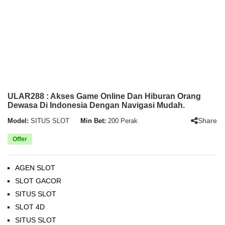
ULAR288 : Akses Game Online Dan Hiburan Orang
Dewasa Di Indonesia Dengan Navigasi Mudah.
Share
Model:
SITUS SLOT
Min Bet:
200 Perak
Offer
AGEN SLOT
SLOT GACOR
SITUS SLOT
SLOT 4D
SITUS SLOT