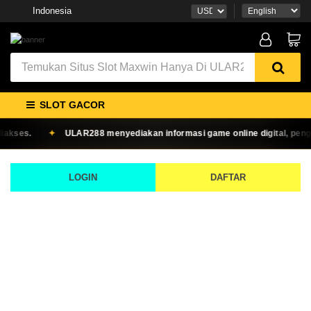
Indonesia
SLOT GACOR
es.
ULAR288 menyediakan informasi game online digital, pengelol
LOGIN
DAFTAR