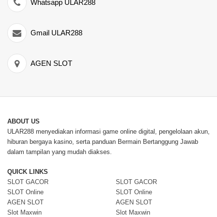
Whatsapp ULAR288
Gmail ULAR288
AGEN SLOT
ABOUT US
ULAR288 menyediakan informasi game online digital, pengelolaan akun,
hiburan bergaya kasino, serta panduan Bermain Bertanggung Jawab
dalam tampilan yang mudah diakses.
QUICK LINKS
SLOT GACOR
SLOT GACOR
SLOT Online
SLOT Online
AGEN SLOT
AGEN SLOT
Slot Maxwin
Slot Maxwin