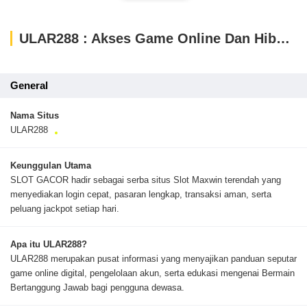
ULAR288 : Akses Game Online Dan Hiburan Orang Dewasa Di Indonesia.
General
Nama Situs
ULAR288
Keunggulan Utama
SLOT GACOR hadir sebagai serba situs Slot Maxwin terendah yang
menyediakan login cepat, pasaran lengkap, transaksi aman, serta
peluang jackpot setiap hari.
Apa itu ULAR288?
ULAR288 merupakan pusat informasi yang menyajikan panduan seputar
game online digital, pengelolaan akun, serta edukasi mengenai Bermain
Bertanggung Jawab bagi pengguna dewasa.