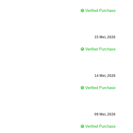
Verified Purchase
15 Mei, 2026
Verified Purchase
asa aman.
14 Mei, 2026
Verified Purchase
agus dibanding situs lain.
09 Mei, 2026
Verified Purchase