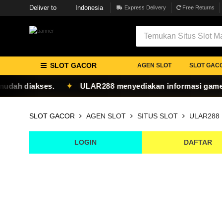
Deliver to
Indonesia
Express Delivery
Free Returns
SLOT GACOR
AGEN SLOT
SLOT GAC
iakses.
ULAR288 menyediakan informasi game online di
SLOT GACOR
AGEN SLOT
SITUS SLOT
ULAR288 :
LOGIN
DAFTAR