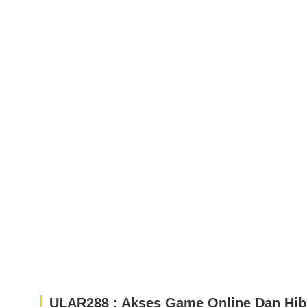
ULAR288 : Akses Game Online Dan Hib