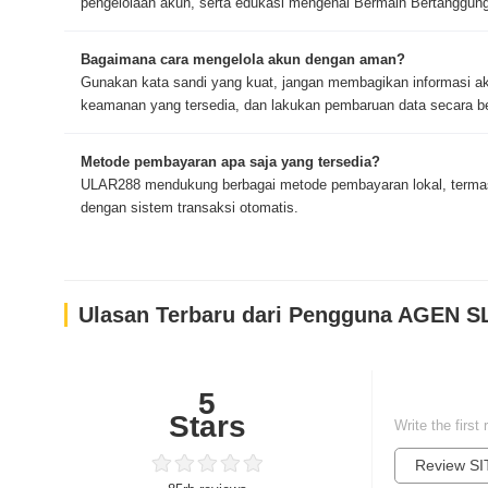
pengelolaan akun, serta edukasi mengenai Bermain Bertanggun
Bagaimana cara mengelola akun dengan aman?
Gunakan kata sandi yang kuat, jangan membagikan informasi akun
keamanan yang tersedia, dan lakukan pembaruan data secara be
Metode pembayaran apa saja yang tersedia?
ULAR288 mendukung berbagai metode pembayaran lokal, termasu
dengan sistem transaksi otomatis.
Ulasan Terbaru dari Pengguna AGEN 
5
Stars
Write the first
Review S