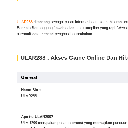
ULAR288
dirancang sebagai pusat informasi dan akses hiburan unt
Bermain Bertanggung Jawab dalam satu tampilan yang rapi. Website
alternatif cara mencari penghasilan tambahan.
ULAR288 : Akses Game Online Dan Hib
General
Nama Situs
ULAR288
Apa itu ULAR288?
ULAR288 merupakan pusat informasi yang menyajikan panduan se