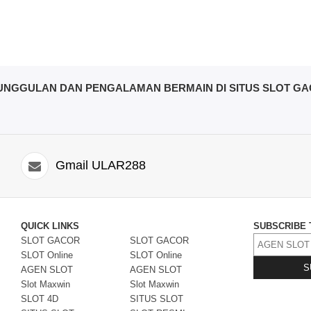
in SITUS SLOT jadi lebih lancar tanpa kendala, apalagi transaksi sel
UNGGULAN DAN PENGALAMAN BERMAIN DI SITUS SLOT G
Gmail ULAR288
QUICK LINKS
SUBSCRIBE
SLOT GACOR
SLOT GACOR
SLOT Online
SLOT Online
S
AGEN SLOT
AGEN SLOT
Slot Maxwin
Slot Maxwin
SLOT 4D
SITUS SLOT