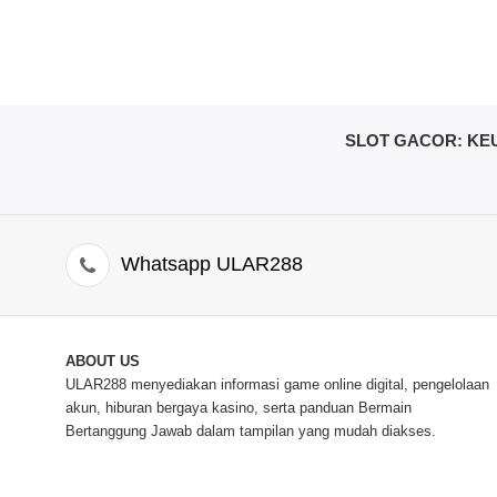
SLOT GACOR punya sistem login cepat dan tampilan ringan. Ma
SLOT GACOR: KE
Whatsapp ULAR288
ABOUT US
ULAR288 menyediakan informasi game online digital, pengelolaan
akun, hiburan bergaya kasino, serta panduan Bermain
Bertanggung Jawab dalam tampilan yang mudah diakses.