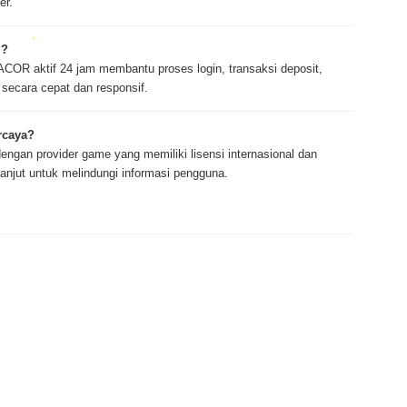
er.
 ?
OR aktif 24 jam membantu proses login, transaksi deposit,
secara cepat dan responsif.
rcaya?
gan provider game yang memiliki lisensi internasional dan
lanjut untuk melindungi informasi pengguna.