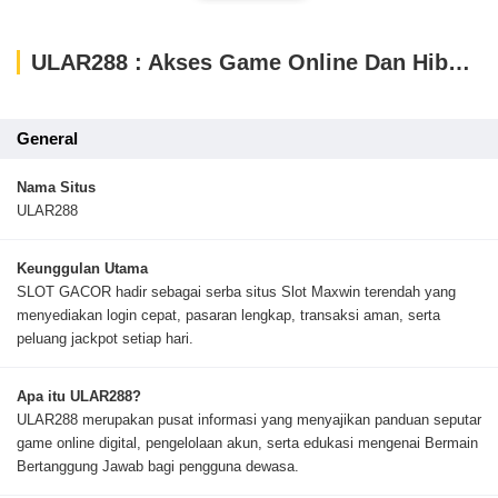
ULAR288 : Akses Game Online Dan Hiburan Orang Dewasa Di Indonesia.
General
Nama Situs
ULAR288
Keunggulan Utama
SLOT GACOR hadir sebagai serba situs Slot Maxwin terendah yang
menyediakan login cepat, pasaran lengkap, transaksi aman, serta
peluang jackpot setiap hari.
Apa itu ULAR288?
ULAR288 merupakan pusat informasi yang menyajikan panduan seputar
game online digital, pengelolaan akun, serta edukasi mengenai Bermain
Bertanggung Jawab bagi pengguna dewasa.