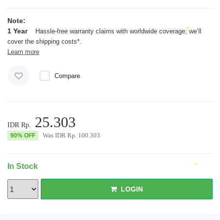
Note:
1 Year
Hassle-free warranty claims with worldwide coverage; we’ll
cover the shipping costs*.
Learn more
Compare
25.303
IDR Rp.
Was
IDR Rp.
100.303
90% OFF
In Stock
Login SLOT GACOR
LOGIN