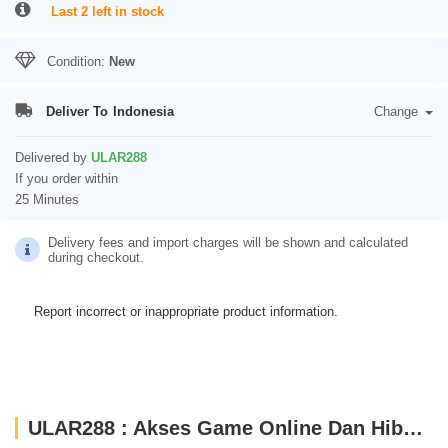
Last 2 left in stock
Condition:
New
Deliver To
Indonesia
Change
Delivered by
ULAR288
If you order within
25 Minutes
Delivery fees and import charges will be shown and calculated
during checkout.
Report incorrect or inappropriate product information.
ULAR288 : Akses Game Online Dan Hiburan Orang Dewasa Di Indonesia.