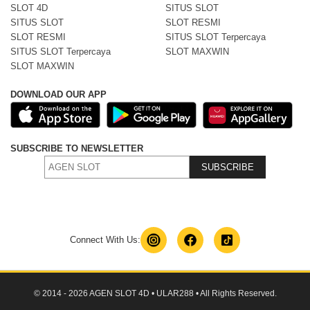
SLOT 4D
SITUS SLOT
SITUS SLOT
SLOT RESMI
SLOT RESMI
SITUS SLOT Terpercaya
SITUS SLOT Terpercaya
SLOT MAXWIN
SLOT MAXWIN
DOWNLOAD OUR APP
SUBSCRIBE TO NEWSLETTER
SUBSCRIBE
Connect With Us:
© 2014 - 2026 AGEN SLOT 4D • ULAR288 • All Rights Reserved.