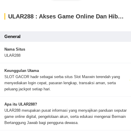
ULAR288 : Akses Game Online Dan Hiburan Orang Dewasa Di Indonesia.
General
Nama Situs
ULAR288
Keunggulan Utama
SLOT GACOR hadir sebagai serba situs Slot Maxwin terendah yang
menyediakan login cepat, pasaran lengkap, transaksi aman, serta
peluang jackpot setiap hari.
Apa itu ULAR288?
ULAR288 merupakan pusat informasi yang menyajikan panduan seputar
game online digital, pengelolaan akun, serta edukasi mengenai Bermain
Bertanggung Jawab bagi pengguna dewasa.