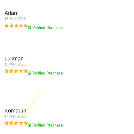
Arlan
17 Mei, 2026
Verified Purchase
Saya suka karena ada panduan mengenai pengelolaan akun dan
pengingat untuk bermain secara bertanggung jawab.
Lukman
15 Mei, 2026
Verified Purchase
Customer service SLOT GACOR cepat tanggap dan ramah.
Setiap transaksi deposit maupun withdraw diproses tanpa ribet
dan terasa aman.
Komarun
14 Mei, 2026
Verified Purchase
Awalnya cuma coba-coba daftar di SLOT GACOR, ternyata