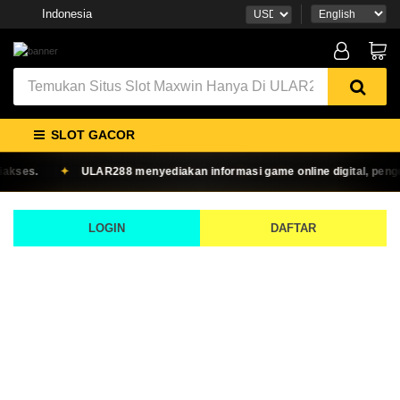
Indonesia
SLOT GACOR
es.
ULAR288 menyediakan informasi game online digital, pengelola
LOGIN
DAFTAR