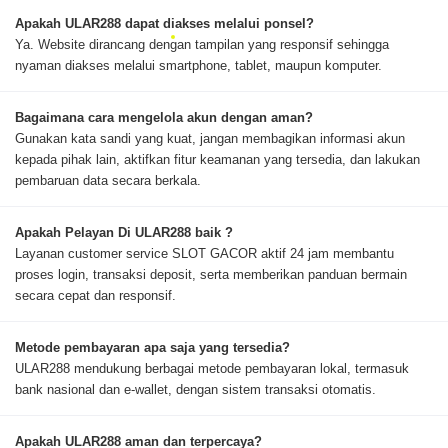
Apakah ULAR288 dapat diakses melalui ponsel?
Ya. Website dirancang dengan tampilan yang responsif sehingga
nyaman diakses melalui smartphone, tablet, maupun komputer.
Bagaimana cara mengelola akun dengan aman?
Gunakan kata sandi yang kuat, jangan membagikan informasi akun
kepada pihak lain, aktifkan fitur keamanan yang tersedia, dan lakukan
pembaruan data secara berkala.
Apakah Pelayan Di ULAR288 baik ?
Layanan customer service SLOT GACOR aktif 24 jam membantu
proses login, transaksi deposit, serta memberikan panduan bermain
secara cepat dan responsif.
Metode pembayaran apa saja yang tersedia?
ULAR288 mendukung berbagai metode pembayaran lokal, termasuk
bank nasional dan e-wallet, dengan sistem transaksi otomatis.
Apakah ULAR288 aman dan terpercaya?