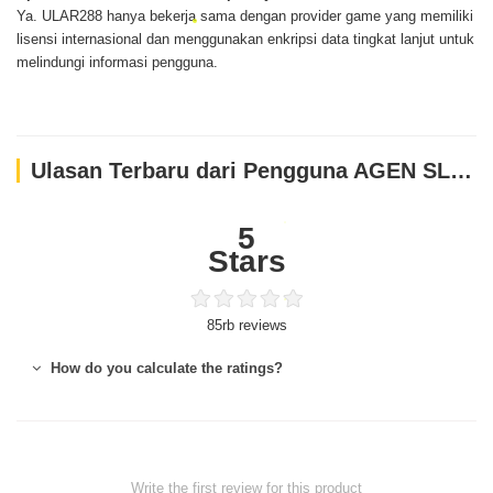
Ya. ULAR288 hanya bekerja sama dengan provider game yang memiliki
lisensi internasional dan menggunakan enkripsi data tingkat lanjut untuk
melindungi informasi pengguna.
Ulasan Terbaru dari Pengguna AGEN SLOT
5
Stars
85rb reviews
How do you calculate the ratings?
Write the first review for this product