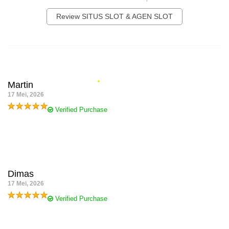
Review SITUS SLOT & AGEN SLOT
Thank you for rating!
Write a full reviews.
Martin
17 Mei, 2026
Verified Purchase
SLOT GACOR beneran cocok buat pemain modal kecil. Login
cepat, pasaran lengkap, dan transaksi aman bikin main jadi lebih
nyaman setiap hari.
Dimas
17 Mei, 2026
Verified Purchase
Tampilan websitenya bersih dan mudah dipahami. Informasi yang
saya cari bisa ditemukan dengan cepat.