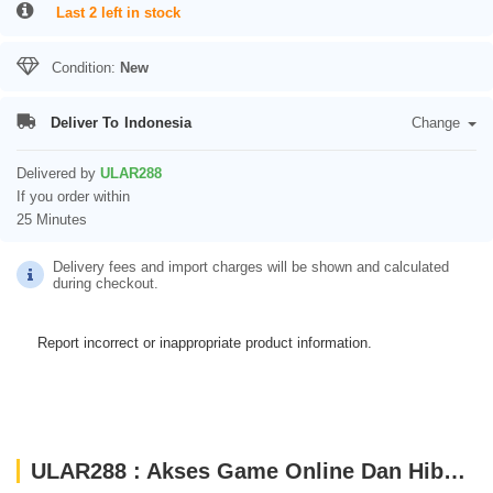
Last 2 left in stock
Condition:
New
Deliver To
Indonesia
Change
Delivered by
ULAR288
If you order within
25 Minutes
Delivery fees and import charges will be shown and calculated
during checkout.
Report incorrect or inappropriate product information.
ULAR288 : Akses Game Online Dan Hiburan Orang Dewasa Di Indonesia.