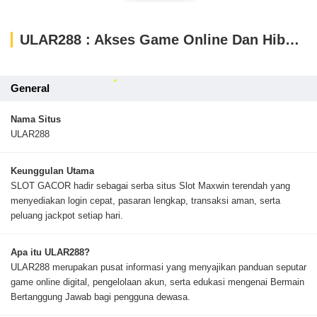
ULAR288 : Akses Game Online Dan Hiburan Orang Dewasa Di Indonesia.
General
Nama Situs
ULAR288
Keunggulan Utama
SLOT GACOR hadir sebagai serba situs Slot Maxwin terendah yang
menyediakan login cepat, pasaran lengkap, transaksi aman, serta
peluang jackpot setiap hari.
Apa itu ULAR288?
ULAR288 merupakan pusat informasi yang menyajikan panduan seputar
game online digital, pengelolaan akun, serta edukasi mengenai Bermain
Bertanggung Jawab bagi pengguna dewasa.