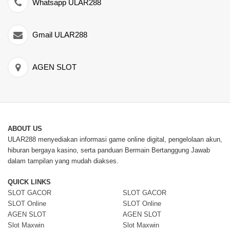
Whatsapp ULAR288
Gmail ULAR288
AGEN SLOT
ABOUT US
ULAR288 menyediakan informasi game online digital, pengelolaan akun,
hiburan bergaya kasino, serta panduan Bermain Bertanggung Jawab
dalam tampilan yang mudah diakses.
QUICK LINKS
SLOT GACOR
SLOT GACOR
SLOT Online
SLOT Online
AGEN SLOT
AGEN SLOT
Slot Maxwin
Slot Maxwin