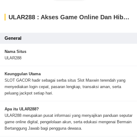
ULAR288 : Akses Game Online Dan Hiburan Orang Dewasa Di Indonesia.
General
Nama Situs
ULAR288
Keunggulan Utama
SLOT GACOR hadir sebagai serba situs Slot Maxwin terendah yang
menyediakan login cepat, pasaran lengkap, transaksi aman, serta
peluang jackpot setiap hari.
Apa itu ULAR288?
ULAR288 merupakan pusat informasi yang menyajikan panduan seputar
game online digital, pengelolaan akun, serta edukasi mengenai Bermain
Bertanggung Jawab bagi pengguna dewasa.