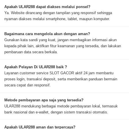
Apakah ULAR288 dapat diakses melalui ponsel?
Ya. Website dirancang dengan tampilan yang responsif sehingga
nyaman diakses melalui smartphone, tablet, maupun komputer.
Bagaimana cara mengelola akun dengan aman?
Gunakan kata sandi yang kuat, jangan membagikan informasi akun
kepada pihak lain, aktifkan fitur keamanan yang tersedia, dan lakukan
pembaruan data secara berkala.
Apakah Pelayan Di ULAR288 baik ?
Layanan customer service SLOT GACOR aktif 24 jam membantu
proses login, transaksi deposit, serta memberikan panduan bermain
secara cepat dan responsif.
Metode pembayaran apa saja yang tersedia?
ULAR288 mendukung berbagai metode pembayaran lokal, termasuk
bank nasional dan e-wallet, dengan sistem transaksi otomatis.
Apakah ULAR288 aman dan terpercaya?