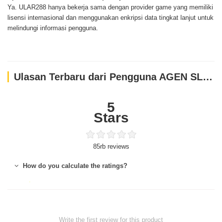
Ya. ULAR288 hanya bekerja sama dengan provider game yang memiliki
lisensi internasional dan menggunakan enkripsi data tingkat lanjut untuk
melindungi informasi pengguna.
Ulasan Terbaru dari Pengguna AGEN SLOT
5
Stars
85rb reviews
How do you calculate the ratings?
Write the first review for this product