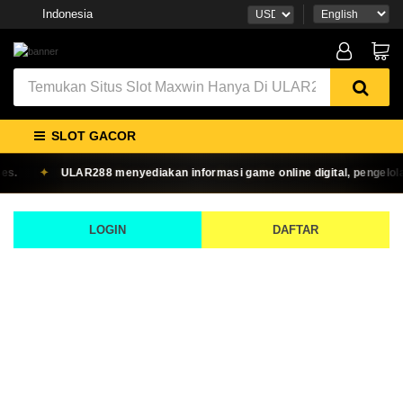
Indonesia
SLOT GACOR
ULAR288 menyediakan informasi game online digital, pengelolaan 
LOGIN
DAFTAR