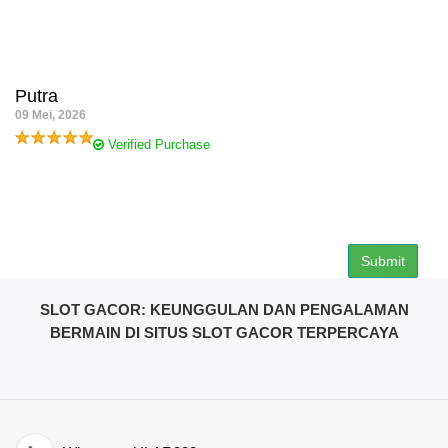
sistemnya terpercaya dan peluang menang harian memang
terasa lebih bagus dibanding situs lain.
Putra
09 Mei, 2026
Verified Purchase
SLOT GACOR punya sistem login cepat dan tampilan ringan.
Main SITUS SLOT jadi lebih lancar tanpa kendala, apalagi
transaksi selalu diproses cepat.
Submit
SLOT GACOR: KEUNGGULAN DAN PENGALAMAN
BERMAIN DI SITUS SLOT GACOR TERPERCAYA