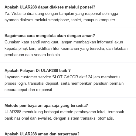
Apakah ULAR288 dapat diakses melalui ponsel?
Ya. Website dirancang dengan tampilan yang responsif sehingga
nyaman diakses melalui smartphone, tablet, maupun komputer.
Bagaimana cara mengelola akun dengan aman?
Gunakan kata sandi yang kuat, jangan membagikan informasi akun
kepada pihak lain, aktifkan fitur keamanan yang tersedia, dan lakukan
pembaruan data secara berkala.
Apakah Pelayan Di ULAR288 baik ?
Layanan customer service SLOT GACOR aktif 24 jam membantu
proses login, transaksi deposit, serta memberikan panduan bermain
secara cepat dan responsif.
Metode pembayaran apa saja yang tersedia?
ULAR288 mendukung berbagai metode pembayaran lokal, termasuk
bank nasional dan e-wallet, dengan sistem transaksi otomatis.
Apakah ULAR288 aman dan terpercaya?