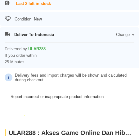
Last 2 left in stock
Condition:
New
Deliver To
Indonesia
Change
Delivered by
ULAR288
If you order within
25 Minutes
Delivery fees and import charges will be shown and calculated
during checkout.
Report incorrect or inappropriate product information.
ULAR288 : Akses Game Online Dan Hiburan Orang Dewasa Di Indonesia.