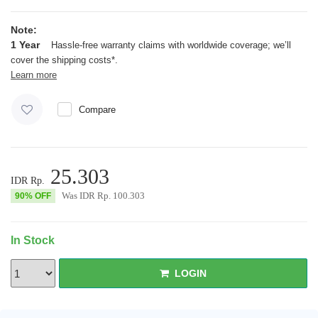
Note:
1 Year
Hassle-free warranty claims with worldwide coverage; we’ll
cover the shipping costs*.
Learn more
Compare
25.303
IDR Rp.
Was
IDR Rp.
100.303
90% OFF
In Stock
Login SLOT GACOR
LOGIN