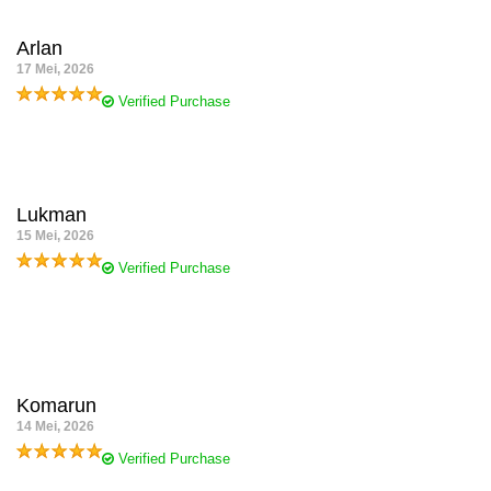
Arlan
17 Mei, 2026
Verified Purchase
Saya suka karena ada panduan mengenai pengelolaan akun dan
pengingat untuk bermain secara bertanggung jawab.
Lukman
15 Mei, 2026
Verified Purchase
Customer service SLOT GACOR cepat tanggap dan ramah.
Setiap transaksi deposit maupun withdraw diproses tanpa ribet
dan terasa aman.
Komarun
14 Mei, 2026
Verified Purchase
Awalnya cuma coba-coba daftar di SLOT GACOR, ternyata