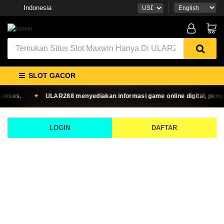
Indonesia
SLOT GACOR
es.
ULAR288 menyediakan informasi game online digital, pengelola
LOGIN
DAFTAR