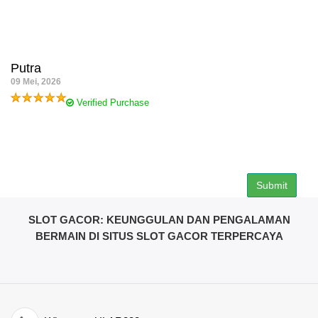
sistemnya terpercaya dan peluang menang harian memang
terasa lebih bagus dibanding situs lain.
Putra
09 Mei, 2026
Verified Purchase
SLOT GACOR punya sistem login cepat dan tampilan ringan.
Main SITUS SLOT jadi lebih lancar tanpa kendala, apalagi
transaksi selalu diproses cepat.
Submit
SLOT GACOR: KEUNGGULAN DAN PENGALAMAN
BERMAIN DI SITUS SLOT GACOR TERPERCAYA