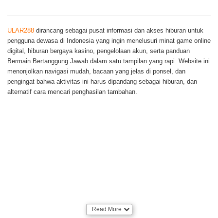
ULAR288
dirancang sebagai pusat informasi dan akses hiburan untuk
pengguna dewasa di Indonesia yang ingin menelusuri minat game online
digital, hiburan bergaya kasino, pengelolaan akun, serta panduan
Bermain Bertanggung Jawab dalam satu tampilan yang rapi. Website ini
menonjolkan navigasi mudah, bacaan yang jelas di ponsel, dan
pengingat bahwa aktivitas ini harus dipandang sebagai hiburan, dan
alternatif cara mencari penghasilan tambahan.
Read More