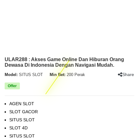
ULAR288 : Akses Game Online Dan Hiburan Orang
Dewasa Di Indonesia Dengan Navigasi Mudah.
Share
Model:
SITUS SLOT
Min Bet:
200 Perak
Offer
AGEN SLOT
SLOT GACOR
SITUS SLOT
SLOT 4D
SITUS SLOT