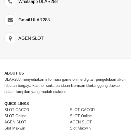
Whatsapp ULAR288
Gmail ULAR288
AGEN SLOT
ABOUT US
ULAR288 menyediakan informasi game online digital, pengelolaan akun,
hiburan bergaya kasino, serta panduan Bermain Bertanggung Jawab
dalam tampilan yang mudah diakses.
QUICK LINKS
SLOT GACOR
SLOT GACOR
SLOT Online
SLOT Online
AGEN SLOT
AGEN SLOT
Slot Maxwin
Slot Maxwin