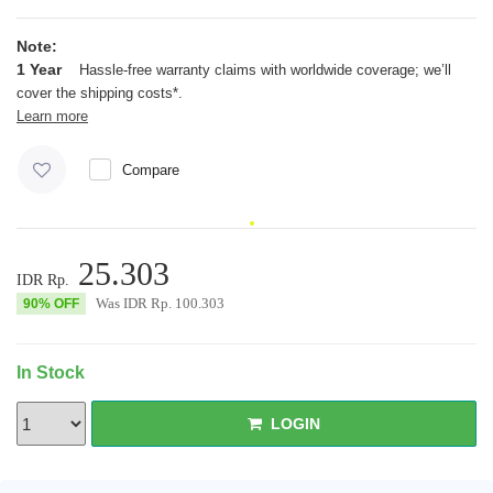
Note:
1 Year
Hassle-free warranty claims with worldwide coverage; we’ll
cover the shipping costs*.
Learn more
Compare
25.303
IDR Rp.
Was
IDR Rp.
100.303
90% OFF
In Stock
Login SLOT GACOR
LOGIN