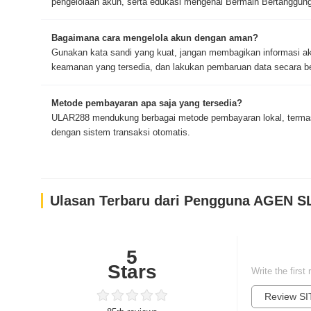
pengelolaan akun, serta edukasi mengenai Bermain Bertanggun
Bagaimana cara mengelola akun dengan aman?
Gunakan kata sandi yang kuat, jangan membagikan informasi akun
keamanan yang tersedia, dan lakukan pembaruan data secara be
Metode pembayaran apa saja yang tersedia?
ULAR288 mendukung berbagai metode pembayaran lokal, termasu
dengan sistem transaksi otomatis.
Ulasan Terbaru dari Pengguna AGEN 
5
Stars
Write the first
Review S