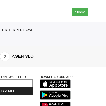
alu diproses cepat.
Submit
ACOR TERPERCAYA
AGEN SLOT
 TO NEWSLETTER
DOWNLOAD OUR APP
UBSCRIBE