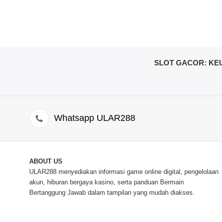
SLOT GACOR punya sistem login cepat dan tampilan ringan. Ma
SLOT GACOR: KE
Whatsapp ULAR288
ABOUT US
ULAR288 menyediakan informasi game online digital, pengelolaan
akun, hiburan bergaya kasino, serta panduan Bermain
Bertanggung Jawab dalam tampilan yang mudah diakses.