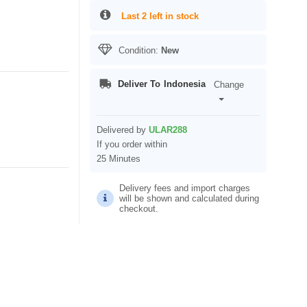
Last 2 left in stock
Condition:
New
Deliver To
Indonesia
Change
Delivered by
ULAR288
If you order within
25 Minutes
Delivery fees and import charges
will be shown and calculated during
checkout.