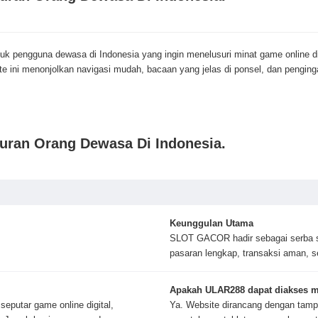
uk pengguna dewasa di Indonesia yang ingin menelusuri minat game online di
 ini menonjolkan navigasi mudah, bacaan yang jelas di ponsel, dan pengingat
uran Orang Dewasa Di Indonesia.
Keunggulan Utama
SLOT GACOR hadir sebagai serba si
pasaran lengkap, transaksi aman, se
Apakah ULAR288 dapat diakses m
putar game online digital,
Ya. Website dirancang dengan tamp