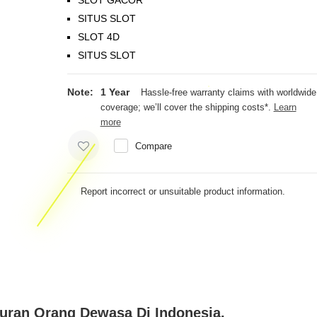
SITUS SLOT
SLOT 4D
SITUS SLOT
Note:
1 Year
Hassle-free warranty claims with worldwide
coverage; we’ll cover the shipping costs*.
Learn
more
Compare
Report incorrect or unsuitable product information.
uran Orang Dewasa Di Indonesia.