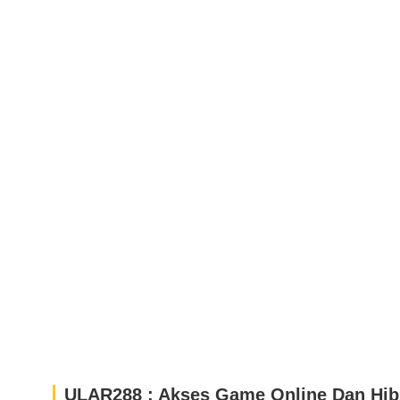
ULAR288 : Akses Game Online Dan Hib