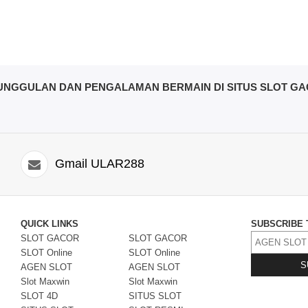
in SITUS SLOT jadi lebih lancar tanpa kendala, apalagi transaksi sel
UNGGULAN DAN PENGALAMAN BERMAIN DI SITUS SLOT G
Gmail ULAR288
QUICK LINKS
SUBSCRIBE
SLOT GACOR
SLOT GACOR
SLOT Online
SLOT Online
S
AGEN SLOT
AGEN SLOT
Slot Maxwin
Slot Maxwin
SLOT 4D
SITUS SLOT