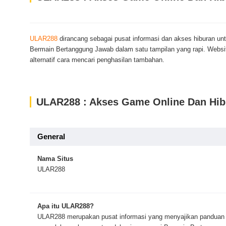
ULAR288
dirancang sebagai pusat informasi dan akses hiburan unt
Bermain Bertanggung Jawab dalam satu tampilan yang rapi. Website
alternatif cara mencari penghasilan tambahan.
ULAR288 : Akses Game Online Dan Hib
General
Nama Situs
ULAR288
Apa itu ULAR288?
ULAR288 merupakan pusat informasi yang menyajikan panduan se