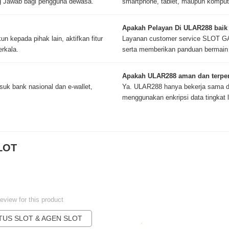
g Jawab bagi pengguna dewasa.
smartphone, tablet, maupun komput
Apakah Pelayan Di ULAR288 baik
 kepada pihak lain, aktifkan fitur
Layanan customer service SLOT GAC
rkala.
serta memberikan panduan bermain 
Apakah ULAR288 aman dan terpe
k bank nasional dan e-wallet,
Ya. ULAR288 hanya bekerja sama den
menggunakan enkripsi data tingkat 
SLOT
 review for this product
ITUS SLOT & AGEN SLOT