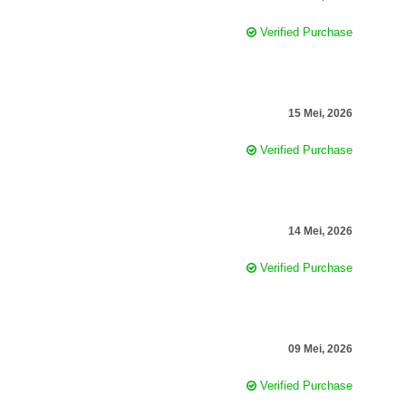
Verified Purchase
15 Mei, 2026
Verified Purchase
asa aman.
14 Mei, 2026
Verified Purchase
agus dibanding situs lain.
09 Mei, 2026
Verified Purchase