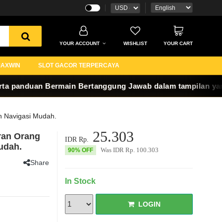
YOUR ACCOUNT
WISHLIST
YOUR CART
MAXWIN
SLOT GACOR TERPERCAYA
nduan Bermain Bertanggung Jawab dalam tampilan yang muda
 Navigasi Mudah.
25.303
ran Orang
IDR Rp.
udah.
Was
IDR Rp.
100.303
90% OFF
Share
In Stock
Login SLOT GACOR
LOGIN